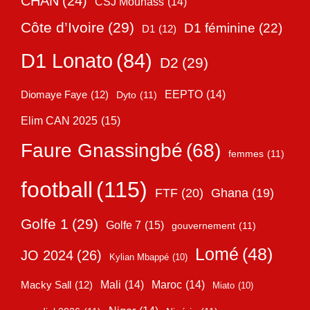
CHAN
(24)
CSJ Mounass
(14)
Côte d’Ivoire
(29)
D1 féminine
(22)
D1
(12)
D1 Lonato
(84)
D2
(29)
EEPTO
(14)
Diomaye Faye
(12)
Dyto
(11)
Elim CAN 2025
(15)
Faure Gnassingbé
(68)
femmes
(11)
football
(115)
FTF
(20)
Ghana
(19)
Golfe 1
(29)
Golfe 7
(15)
gouvernement
(11)
Lomé
(48)
JO 2024
(26)
Kylian Mbappé
(10)
Mali
(14)
Maroc
(14)
Macky Sall
(12)
Miato
(10)