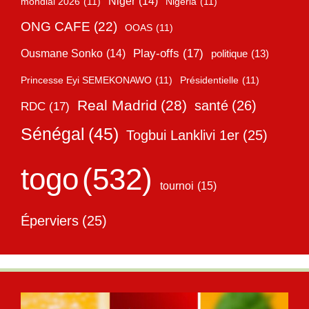
Niger
(14)
mondial 2026
(11)
Nigéria
(11)
ONG CAFE
(22)
OOAS
(11)
Play-offs
(17)
Ousmane Sonko
(14)
politique
(13)
Princesse Eyi SEMEKONAWO
(11)
Présidentielle
(11)
Real Madrid
(28)
santé
(26)
RDC
(17)
Sénégal
(45)
Togbui Lanklivi 1er
(25)
togo
(532)
tournoi
(15)
Éperviers
(25)