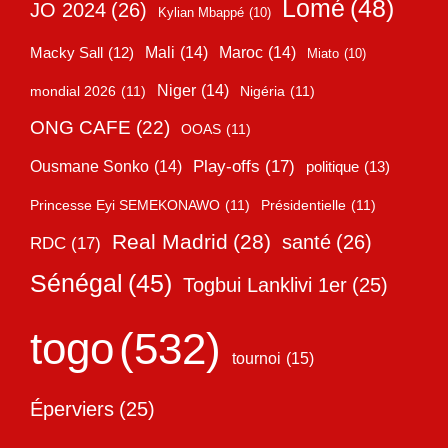
Lomé
(48)
JO 2024
(26)
Kylian Mbappé
(10)
Mali
(14)
Maroc
(14)
Macky Sall
(12)
Miato
(10)
Niger
(14)
mondial 2026
(11)
Nigéria
(11)
ONG CAFE
(22)
OOAS
(11)
Play-offs
(17)
Ousmane Sonko
(14)
politique
(13)
Princesse Eyi SEMEKONAWO
(11)
Présidentielle
(11)
Real Madrid
(28)
santé
(26)
RDC
(17)
Sénégal
(45)
Togbui Lanklivi 1er
(25)
togo
(532)
tournoi
(15)
Éperviers
(25)