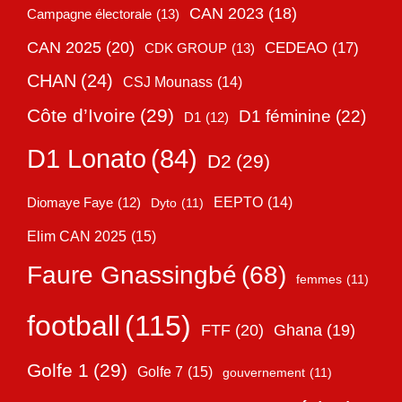
CAN 2023
(18)
Campagne électorale
(13)
CAN 2025
(20)
CEDEAO
(17)
CDK GROUP
(13)
CHAN
(24)
CSJ Mounass
(14)
Côte d’Ivoire
(29)
D1 féminine
(22)
D1
(12)
D1 Lonato
(84)
D2
(29)
EEPTO
(14)
Diomaye Faye
(12)
Dyto
(11)
Elim CAN 2025
(15)
Faure Gnassingbé
(68)
femmes
(11)
football
(115)
FTF
(20)
Ghana
(19)
Golfe 1
(29)
Golfe 7
(15)
gouvernement
(11)