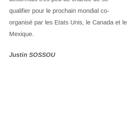
qualifier pour le prochain mondial co-
organisé par les Etats Unis, le Canada et le
Mexique.
Justin SOSSOU
Catégories
Sports
Étiquettes
Éperviers
,
mondial 2026
,
Nibombé
Daré
,
Sénégal
,
togo
Réforme de la Loi sur la protection du
Patrimoine culturel au Togo
Togo : hommage aux forces armées