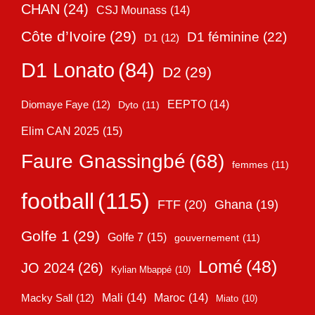
CHAN
(24)
CSJ Mounass
(14)
Côte d’Ivoire
(29)
D1 féminine
(22)
D1
(12)
D1 Lonato
(84)
D2
(29)
EEPTO
(14)
Diomaye Faye
(12)
Dyto
(11)
Elim CAN 2025
(15)
Faure Gnassingbé
(68)
femmes
(11)
football
(115)
FTF
(20)
Ghana
(19)
Golfe 1
(29)
Golfe 7
(15)
gouvernement
(11)
Lomé
(48)
JO 2024
(26)
Kylian Mbappé
(10)
Mali
(14)
Maroc
(14)
Macky Sall
(12)
Miato
(10)