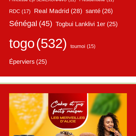
Real Madrid
(28)
santé
(26)
RDC
(17)
Sénégal
(45)
Togbui Lanklivi 1er
(25)
togo
(532)
tournoi
(15)
Éperviers
(25)