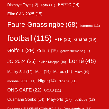
EEPTO
(14)
Diomaye Faye
(12)
Dyto
(11)
Elim CAN 2025
(15)
Faure Gnassingbé
(68)
femmes
(11)
football
(115)
FTF
(20)
Ghana
(19)
Golfe 1
(29)
Golfe 7
(15)
gouvernement
(11)
Lomé
(48)
JO 2024
(26)
Kylian Mbappé
(10)
Mali
(14)
Maroc
(14)
Macky Sall
(12)
Miato
(10)
Niger
(14)
mondial 2026
(11)
Nigéria
(11)
ONG CAFE
(22)
OOAS
(11)
Play-offs
(17)
Ousmane Sonko
(14)
politique
(13)
Princesse Eyi SEMEKONAWO
(11)
Présidentielle
(11)