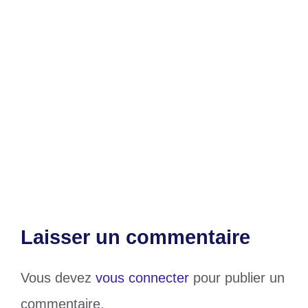
Catégories
Education
Étiquettes
Examen
,
togo
Renforcement de la prévention des
conflits au Togo
Une nouvelle ère pour le commerce au
Togo
Laisser un commentaire
Vous devez
vous connecter
pour publier un
commentaire.