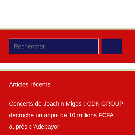
Rechercher
Articles récents
Concerts de Joachin Migos : CDK GROUP
décroche un appui de 10 millions FCFA
auprès d’Adebayor