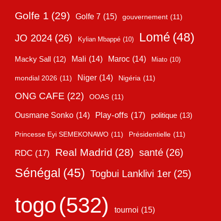
Golfe 1
(29)
Golfe 7
(15)
gouvernement
(11)
Lomé
(48)
JO 2024
(26)
Kylian Mbappé
(10)
Mali
(14)
Maroc
(14)
Macky Sall
(12)
Miato
(10)
Niger
(14)
mondial 2026
(11)
Nigéria
(11)
ONG CAFE
(22)
OOAS
(11)
Play-offs
(17)
Ousmane Sonko
(14)
politique
(13)
Princesse Eyi SEMEKONAWO
(11)
Présidentielle
(11)
Real Madrid
(28)
santé
(26)
RDC
(17)
Sénégal
(45)
Togbui Lanklivi 1er
(25)
togo
(532)
tournoi
(15)