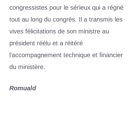
congressistes pour le sérieux qui a régné
tout au long du congrès. Il a transmis les
vives félicitations de son ministre au
président réélu et a réitéré
l’accompagnement technique et financier
du ministère.
Romuald
Catégories
Sports
Étiquettes
Ludovic Bedinade
,
Rugby
CHAN (Q) : Le Togo au second tour