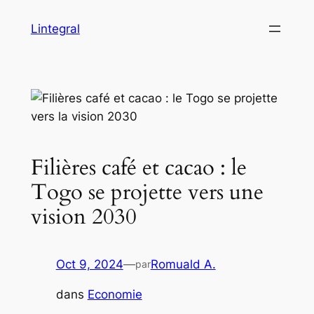
Aller
Lintegral
au
contenu
Filières café et cacao : le
Togo se projette vers une
vision 2030
Oct 9, 2024
—
Romuald A.
par
dans
Economie