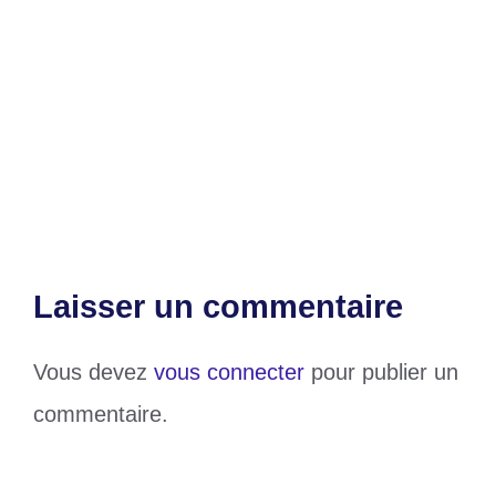
Filières café et cacao : le Togo se
projette vers une vision 2030
NDIAYE Moustapha : Le jeune
entrepreneur sénégalais révolutionnant
l’Intelligence Artificielle
Laisser un commentaire
Vous devez
vous connecter
pour publier un
commentaire.