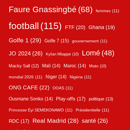
Faure Gnassingbé
(68)
femmes
(11)
football
(115)
FTF
(20)
Ghana
(19)
Golfe 1
(29)
Golfe 7
(15)
gouvernement
(11)
Lomé
(48)
JO 2024
(26)
Kylian Mbappé
(10)
Mali
(14)
Maroc
(14)
Macky Sall
(12)
Miato
(10)
Niger
(14)
mondial 2026
(11)
Nigéria
(11)
ONG CAFE
(22)
OOAS
(11)
Play-offs
(17)
Ousmane Sonko
(14)
politique
(13)
Princesse Eyi SEMEKONAWO
(11)
Présidentielle
(11)
Real Madrid
(28)
santé
(26)
RDC
(17)