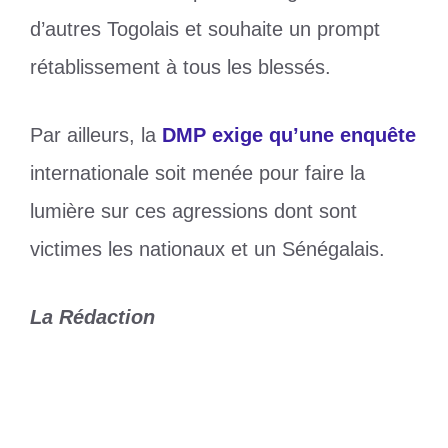
d’autres Togolais et souhaite un prompt
rétablissement à tous les blessés.
Par ailleurs, la
DMP exige qu’une enquête
internationale soit menée pour faire la
lumière sur ces agressions dont sont
victimes les nationaux et un Sénégalais.
La Rédaction
Catégories
Politique
Étiquettes
Agression
,
DMP
,
togo