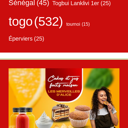
Sénégal
(45)
Togbui Lanklivi 1er
(25)
togo
(532)
tournoi
(15)
Éperviers
(25)