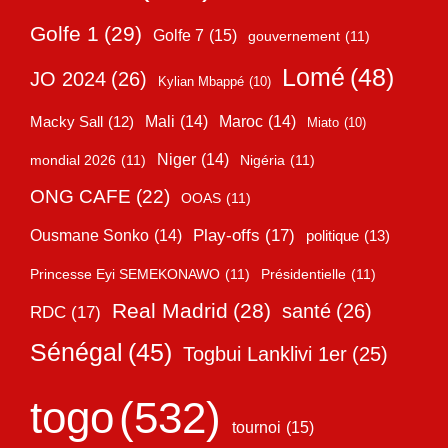
Golfe 1
(29)
Golfe 7
(15)
gouvernement
(11)
Lomé
(48)
JO 2024
(26)
Kylian Mbappé
(10)
Mali
(14)
Maroc
(14)
Macky Sall
(12)
Miato
(10)
Niger
(14)
mondial 2026
(11)
Nigéria
(11)
ONG CAFE
(22)
OOAS
(11)
Play-offs
(17)
Ousmane Sonko
(14)
politique
(13)
Princesse Eyi SEMEKONAWO
(11)
Présidentielle
(11)
Real Madrid
(28)
santé
(26)
RDC
(17)
Sénégal
(45)
Togbui Lanklivi 1er
(25)
togo
(532)
tournoi
(15)