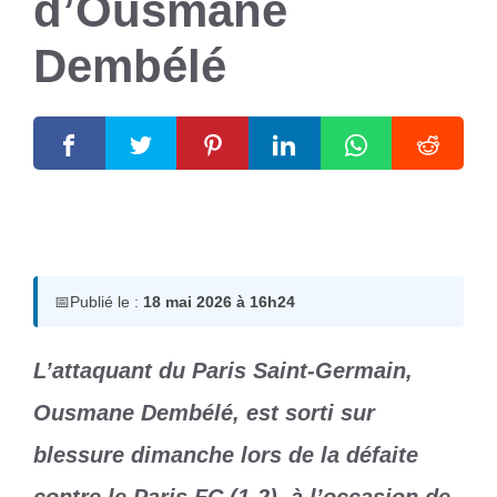
d’Ousmane
Dembélé
18 mai 2026
par
Romuald A.
📅
Publié le :
18 mai 2026 à 16h24
L’attaquant du Paris Saint-Germain,
Ousmane Dembélé, est sorti sur
blessure dimanche lors de la défaite
contre le Paris FC (1-2), à l’occasion de