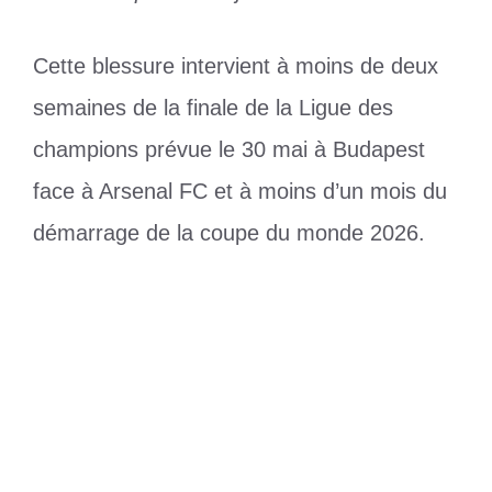
Cette blessure intervient à moins de deux
semaines de la finale de la Ligue des
champions prévue le 30 mai à Budapest
face à Arsenal FC et à moins d’un mois du
démarrage de la coupe du monde 2026.
Catégories
Sports
Étiquettes
Ligue des Champions
,
Ousmane
Dembélé
Klouékanmè : un homme retrouvé mort
dans un puits