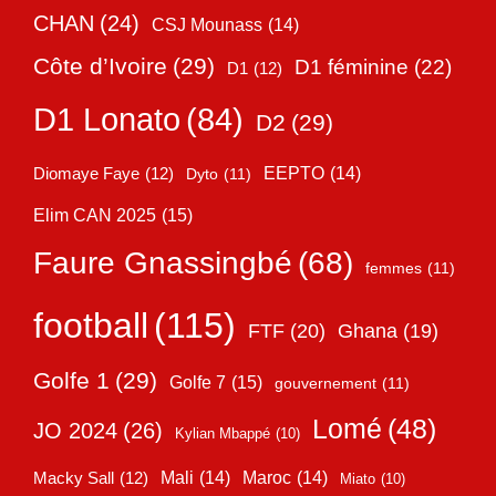
CHAN
(24)
CSJ Mounass
(14)
Côte d’Ivoire
(29)
D1 féminine
(22)
D1
(12)
D1 Lonato
(84)
D2
(29)
EEPTO
(14)
Diomaye Faye
(12)
Dyto
(11)
Elim CAN 2025
(15)
Faure Gnassingbé
(68)
femmes
(11)
football
(115)
FTF
(20)
Ghana
(19)
Golfe 1
(29)
Golfe 7
(15)
gouvernement
(11)
Lomé
(48)
JO 2024
(26)
Kylian Mbappé
(10)
Mali
(14)
Maroc
(14)
Macky Sall
(12)
Miato
(10)