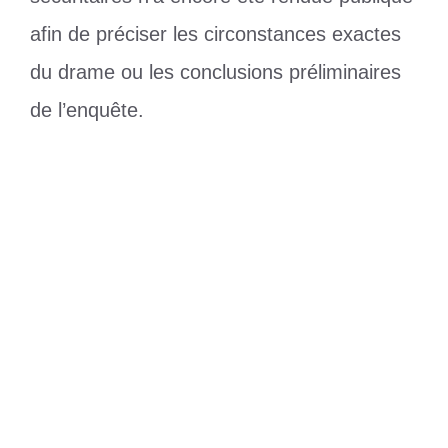
afin de préciser les circonstances exactes
du drame ou les conclusions préliminaires
de l’enquête.
Catégories
Divers
Étiquettes
Bénin
,
homme
,
Klouékanmè
,
puits
Togo : début des épreuves du BAC 1
avec 75 964 candidats
Finale de la Ligue des champions :
inquiétude autour d’Ousmane Dembélé