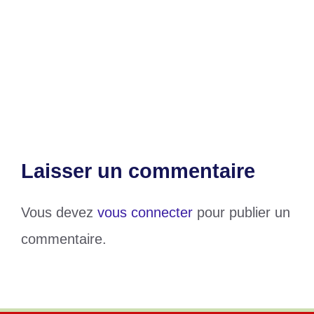
Nos déchets, notre responsabilité :
Golfe 1 appelle ses populations à l’action
Klouékanmè : un homme retrouvé mort
dans un puits
Laisser un commentaire
Vous devez
vous connecter
pour publier un
commentaire.