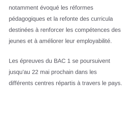
notamment évoqué les réformes
pédagogiques et la refonte des curricula
destinées à renforcer les compétences des
jeunes et à améliorer leur employabilité.
Les épreuves du BAC 1 se poursuivent
jusqu’au 22 mai prochain dans les
différents centres répartis à travers le pays.
Catégories
Education
Étiquettes
75 000 candidats
,
BAC 1
,
épreuves
,
togo