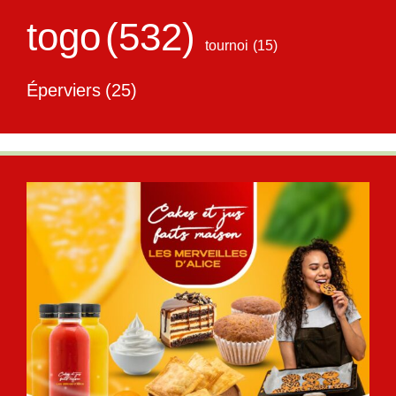
togo
(532)
tournoi
(15)
Éperviers
(25)