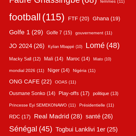
femmes
(11)
football
(115)
FTF
(20)
Ghana
(19)
Golfe 1
(29)
Golfe 7
(15)
gouvernement
(11)
Lomé
(48)
JO 2024
(26)
Kylian Mbappé
(10)
Mali
(14)
Maroc
(14)
Macky Sall
(12)
Miato
(10)
Niger
(14)
mondial 2026
(11)
Nigéria
(11)
ONG CAFE
(22)
OOAS
(11)
Play-offs
(17)
Ousmane Sonko
(14)
politique
(13)
Princesse Eyi SEMEKONAWO
(11)
Présidentielle
(11)
Real Madrid
(28)
santé
(26)
RDC
(17)
Sénégal
(45)
Togbui Lanklivi 1er
(25)