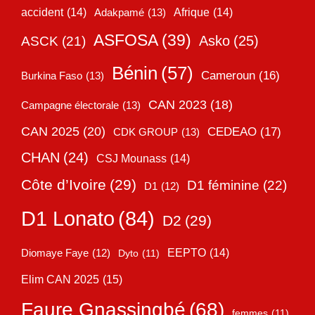
accident
(14)
Adakpamé
(13)
Afrique
(14)
ASFOSA
(39)
Asko
(25)
ASCK
(21)
Bénin
(57)
Cameroun
(16)
Burkina Faso
(13)
CAN 2023
(18)
Campagne électorale
(13)
CAN 2025
(20)
CEDEAO
(17)
CDK GROUP
(13)
CHAN
(24)
CSJ Mounass
(14)
Côte d’Ivoire
(29)
D1 féminine
(22)
D1
(12)
D1 Lonato
(84)
D2
(29)
EEPTO
(14)
Diomaye Faye
(12)
Dyto
(11)
Elim CAN 2025
(15)
Faure Gnassingbé
(68)
femmes
(11)