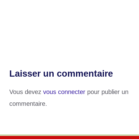
Togo : le gouvernement à pied d’œuvre
pour un accès universel à l’électricité
Au Togo, l’Apsef change la vie des plus
démunis
Laisser un commentaire
Vous devez
vous connecter
pour publier un
commentaire.