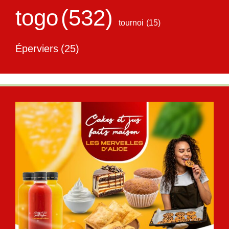
togo
(532)
tournoi
(15)
Éperviers
(25)