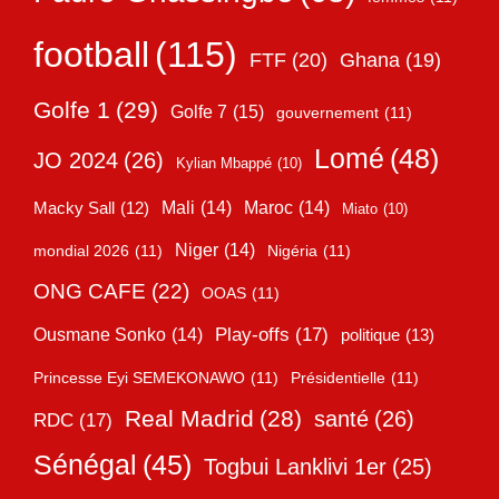
football
(115)
FTF
(20)
Ghana
(19)
Golfe 1
(29)
Golfe 7
(15)
gouvernement
(11)
Lomé
(48)
JO 2024
(26)
Kylian Mbappé
(10)
Mali
(14)
Maroc
(14)
Macky Sall
(12)
Miato
(10)
Niger
(14)
mondial 2026
(11)
Nigéria
(11)
ONG CAFE
(22)
OOAS
(11)
Play-offs
(17)
Ousmane Sonko
(14)
politique
(13)
Princesse Eyi SEMEKONAWO
(11)
Présidentielle
(11)
Real Madrid
(28)
santé
(26)
RDC
(17)
Sénégal
(45)
Togbui Lanklivi 1er
(25)