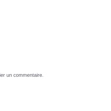
sation des Togolais
édits accordés en 10 ans
ier un commentaire.