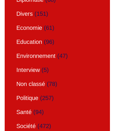
Divers
(151)
Economie
(61)
Education
(96)
Environnement
(47)
Interview
(5)
Non classé
(78)
Politique
(257)
Santé
(94)
Société
(472)