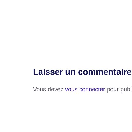
Catégories
Actualité
Étiquettes
électricité
,
togo
N’kodédé : une impulsion pour l’autonomi
FNFI : 113 milliards de francs CFA de cr
Laisser un commentaire
Vous devez
vous connecter
pour publ