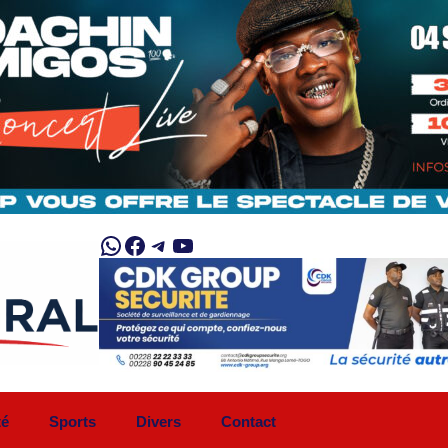
WhatsApp
Facebook
Telegram
YouTube
té
Sports
Divers
Contact