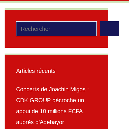
Rechercher
Articles récents
Concerts de Joachin Migos :
CDK GROUP décroche un
appui de 10 millions FCFA
auprès d’Adebayor