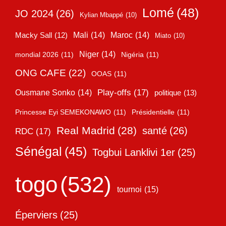
Lomé
(48)
JO 2024
(26)
Kylian Mbappé
(10)
Mali
(14)
Maroc
(14)
Macky Sall
(12)
Miato
(10)
Niger
(14)
mondial 2026
(11)
Nigéria
(11)
ONG CAFE
(22)
OOAS
(11)
Play-offs
(17)
Ousmane Sonko
(14)
politique
(13)
Princesse Eyi SEMEKONAWO
(11)
Présidentielle
(11)
Real Madrid
(28)
santé
(26)
RDC
(17)
Sénégal
(45)
Togbui Lanklivi 1er
(25)
togo
(532)
tournoi
(15)
Éperviers
(25)