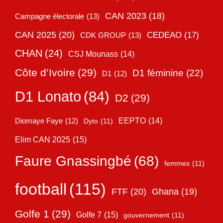
CAN 2023
(18)
Campagne électorale
(13)
CAN 2025
(20)
CEDEAO
(17)
CDK GROUP
(13)
CHAN
(24)
CSJ Mounass
(14)
Côte d’Ivoire
(29)
D1 féminine
(22)
D1
(12)
D1 Lonato
(84)
D2
(29)
EEPTO
(14)
Diomaye Faye
(12)
Dyto
(11)
Elim CAN 2025
(15)
Faure Gnassingbé
(68)
femmes
(11)
football
(115)
FTF
(20)
Ghana
(19)
Golfe 1
(29)
Golfe 7
(15)
gouvernement
(11)