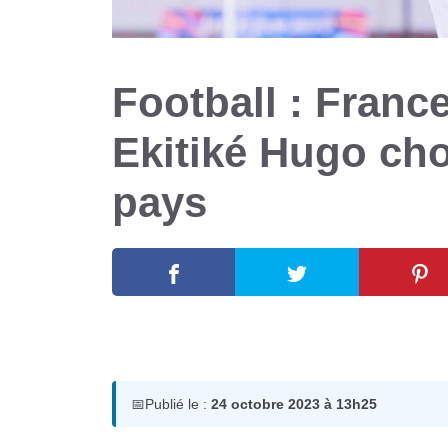
Football : Fran
Ekitiké Hugo cho
pays
24 octobre 2023
par
Romuald A.
📅
Publié le :
24 octobre 2023 à 13h25