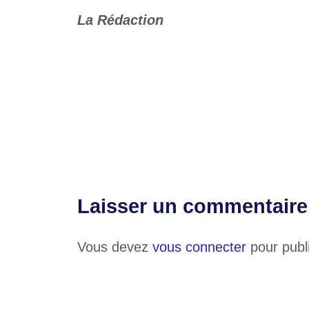
La Rédaction
Catégories
Sports
Étiquettes
Ekitiké Hugo
,
football
,
PSG
,
Sport
L’apparition des acnés, faut-il s’alarmer ?
Services Moov Money Flooz : La Directi
Laisser un commentaire
Vous devez
vous connecter
pour publ