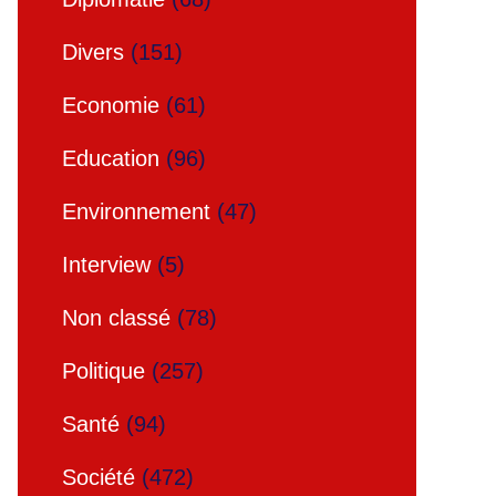
Divers
(151)
Economie
(61)
Education
(96)
Environnement
(47)
Interview
(5)
Non classé
(78)
Politique
(257)
Santé
(94)
Société
(472)