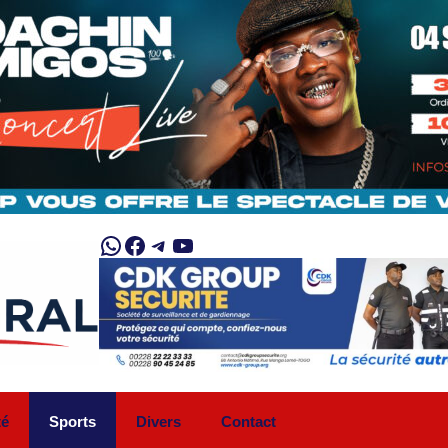
WhatsApp
Facebook
Telegram
YouTube
té
Sports
Divers
Contact