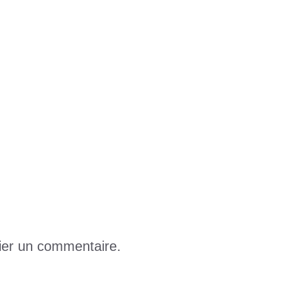
on générale présente ses excuses
ier un commentaire.