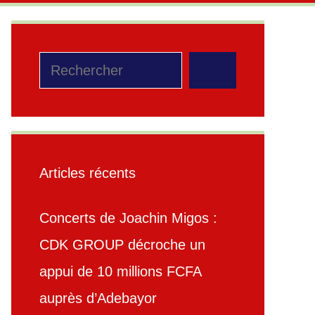
Rechercher
Articles récents
Concerts de Joachin Migos :
CDK GROUP décroche un
appui de 10 millions FCFA
auprès d’Adebayor