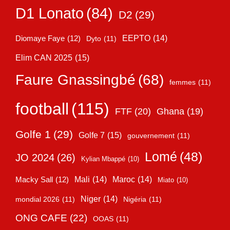
D1 Lonato
(84)
D2
(29)
EEPTO
(14)
Diomaye Faye
(12)
Dyto
(11)
Elim CAN 2025
(15)
Faure Gnassingbé
(68)
femmes
(11)
football
(115)
FTF
(20)
Ghana
(19)
Golfe 1
(29)
Golfe 7
(15)
gouvernement
(11)
Lomé
(48)
JO 2024
(26)
Kylian Mbappé
(10)
Mali
(14)
Maroc
(14)
Macky Sall
(12)
Miato
(10)
Niger
(14)
mondial 2026
(11)
Nigéria
(11)
ONG CAFE
(22)
OOAS
(11)