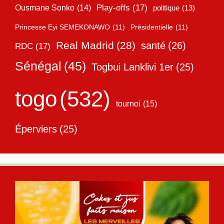
Play-offs
(17)
Ousmane Sonko
(14)
politique
(13)
Princesse Eyi SEMEKONAWO
(11)
Présidentielle
(11)
Real Madrid
(28)
santé
(26)
RDC
(17)
Sénégal
(45)
Togbui Lanklivi 1er
(25)
togo
(532)
tournoi
(15)
Éperviers
(25)