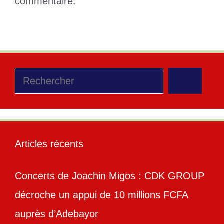
commentaire.
Rechercher
Articles récents
Concerts de Joachin Migos : CDK GROUP
décroche un appui de 10 millions FCFA
auprès d’Adebayor