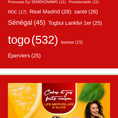
Princesse Eyi SEMEKONAWO
(11)
Présidentielle
(11)
Real Madrid
(28)
santé
(26)
RDC
(17)
Sénégal
(45)
Togbui Lanklivi 1er
(25)
togo
(532)
tournoi
(15)
Éperviers
(25)