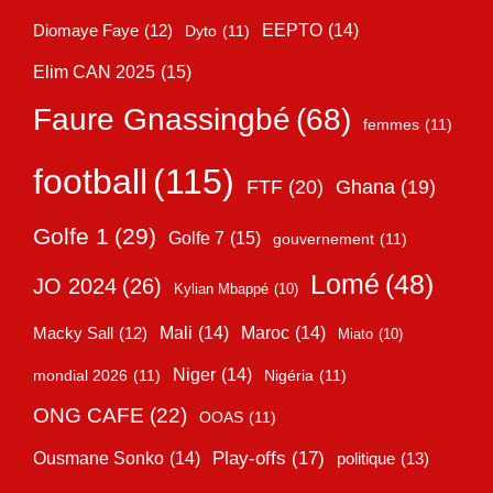
EEPTO
(14)
Diomaye Faye
(12)
Dyto
(11)
Elim CAN 2025
(15)
Faure Gnassingbé
(68)
femmes
(11)
football
(115)
FTF
(20)
Ghana
(19)
Golfe 1
(29)
Golfe 7
(15)
gouvernement
(11)
Lomé
(48)
JO 2024
(26)
Kylian Mbappé
(10)
Mali
(14)
Maroc
(14)
Macky Sall
(12)
Miato
(10)
Niger
(14)
mondial 2026
(11)
Nigéria
(11)
ONG CAFE
(22)
OOAS
(11)
Play-offs
(17)
Ousmane Sonko
(14)
politique
(13)