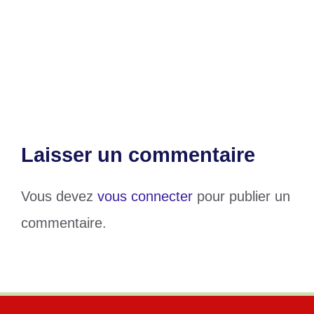
Célébration du 20e anniversaire de
GNASSINGBE Eyadéma : voici le
programme officiel
Laisser un commentaire
Vous devez
vous connecter
pour publier un
commentaire.