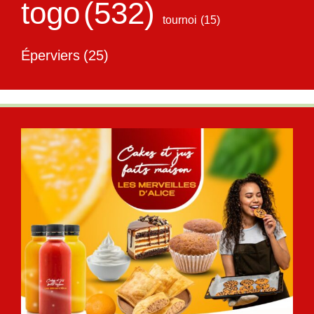
togo
(532)
tournoi
(15)
Éperviers
(25)