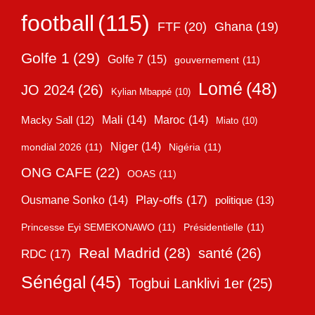
football
(115)
FTF
(20)
Ghana
(19)
Golfe 1
(29)
Golfe 7
(15)
gouvernement
(11)
Lomé
(48)
JO 2024
(26)
Kylian Mbappé
(10)
Mali
(14)
Maroc
(14)
Macky Sall
(12)
Miato
(10)
Niger
(14)
mondial 2026
(11)
Nigéria
(11)
ONG CAFE
(22)
OOAS
(11)
Play-offs
(17)
Ousmane Sonko
(14)
politique
(13)
Princesse Eyi SEMEKONAWO
(11)
Présidentielle
(11)
Real Madrid
(28)
santé
(26)
RDC
(17)
Sénégal
(45)
Togbui Lanklivi 1er
(25)