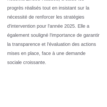
progrès réalisés tout en insistant sur la
nécessité de renforcer les stratégies
d’intervention pour l’année 2025. Elle a
également souligné l’importance de garantir
la transparence et l’évaluation des actions
mises en place, face à une demande
sociale croissante.
Catégories
Société
Étiquettes
ministère de l’action sociale
,
togo
Coupe Davis : les scénarios possibles
du Togo