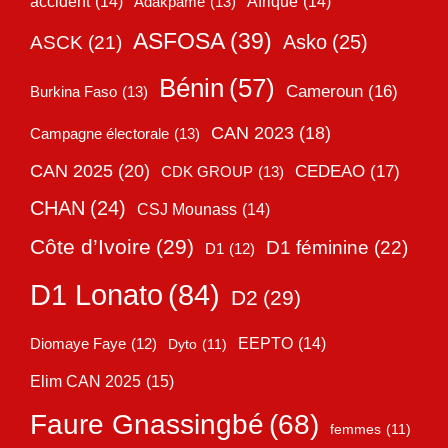
accident
(14)
Adakpamé
(13)
Afrique
(14)
ASFOSA
(39)
Asko
(25)
ASCK
(21)
Bénin
(57)
Cameroun
(16)
Burkina Faso
(13)
CAN 2023
(18)
Campagne électorale
(13)
CAN 2025
(20)
CEDEAO
(17)
CDK GROUP
(13)
CHAN
(24)
CSJ Mounass
(14)
Côte d’Ivoire
(29)
D1 féminine
(22)
D1
(12)
D1 Lonato
(84)
D2
(29)
EEPTO
(14)
Diomaye Faye
(12)
Dyto
(11)
Elim CAN 2025
(15)
Faure Gnassingbé
(68)
femmes
(11)