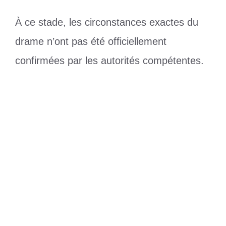
À ce stade, les circonstances exactes du
drame n’ont pas été officiellement
confirmées par les autorités compétentes.
Catégories
Divers
Football : la 2ᵉ édition du « Trophée
Faure Gnassingbé » prend une nouvelle
dimension à Tsévié
CAN 2027 : l’optimisme de Déladem
Akpaki sur les Éperviers trouve déjà un
écho favorable