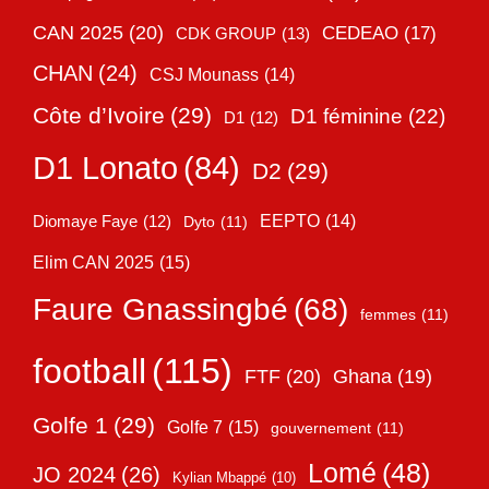
CAN 2025
(20)
CEDEAO
(17)
CDK GROUP
(13)
CHAN
(24)
CSJ Mounass
(14)
Côte d’Ivoire
(29)
D1 féminine
(22)
D1
(12)
D1 Lonato
(84)
D2
(29)
EEPTO
(14)
Diomaye Faye
(12)
Dyto
(11)
Elim CAN 2025
(15)
Faure Gnassingbé
(68)
femmes
(11)
football
(115)
FTF
(20)
Ghana
(19)
Golfe 1
(29)
Golfe 7
(15)
gouvernement
(11)
Lomé
(48)
JO 2024
(26)
Kylian Mbappé
(10)