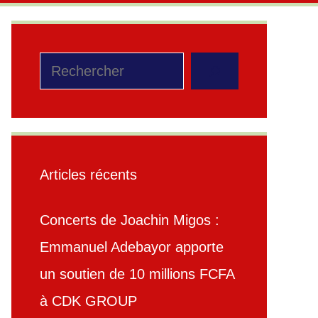
Rechercher
Articles récents
Concerts de Joachin Migos :
Emmanuel Adebayor apporte
un soutien de 10 millions FCFA
à CDK GROUP