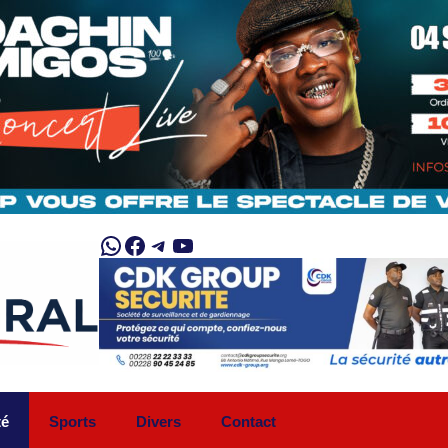
WhatsApp
Facebook
Telegram
YouTube
té
Sports
Divers
Contact