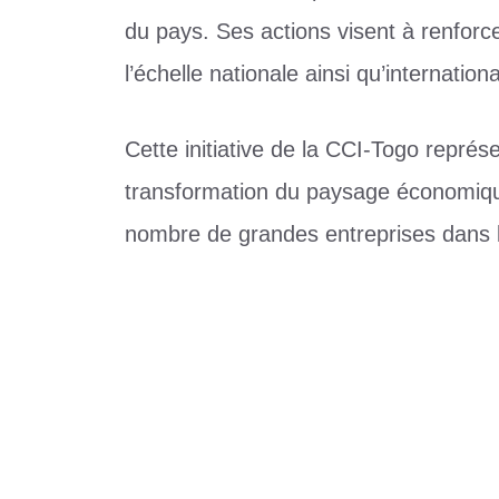
du pays. Ses actions visent à renforce
l’échelle nationale ainsi qu’internationa
Cette initiative de la CCI-Togo représe
transformation du paysage économique
nombre de grandes entreprises dans l
Catégories
Société
Étiquettes
CCI-Togo
Décès d’une femme dans la lagune de B
Togo : le ministre Isaac Tchiakpé annonc
technique et de la formation professionnelle 