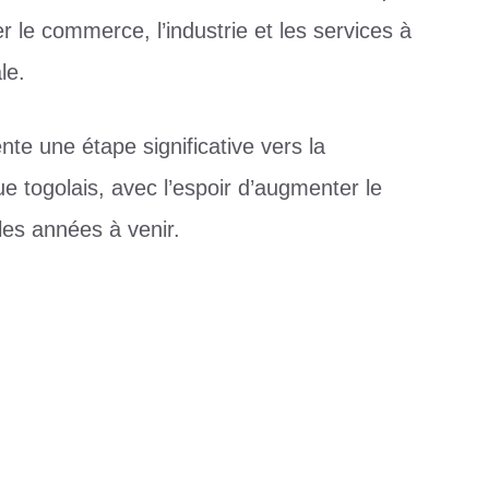
r le commerce, l’industrie et les services à
le.
nte une étape significative vers la
 togolais, avec l’espoir d’augmenter le
es années à venir.
è
e la 4e édition de la semaine de l’enseignement
et de l’apprentissage