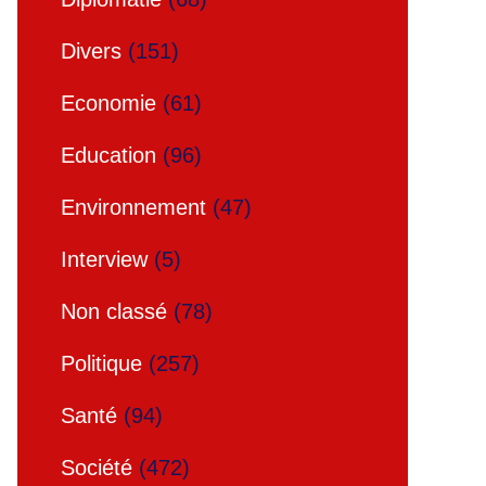
Divers
(151)
Economie
(61)
Education
(96)
Environnement
(47)
Interview
(5)
Non classé
(78)
Politique
(257)
Santé
(94)
Société
(472)