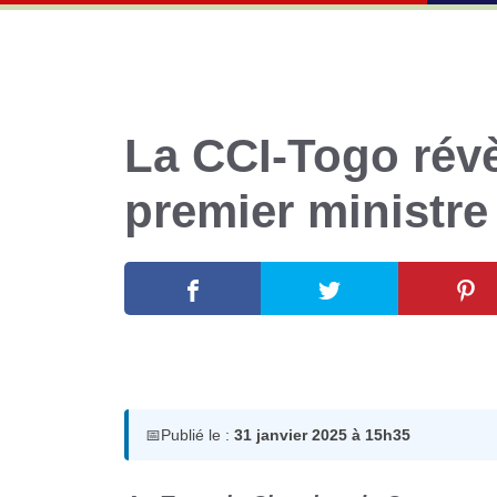
La CCI-Togo révè
premier ministre
31 janvier 2025
par
Romuald A.
📅
Publié le :
31 janvier 2025 à 15h35