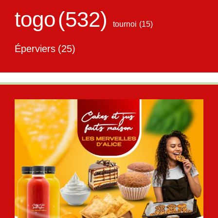
togo
(532)
tournoi
(15)
Éperviers
(25)