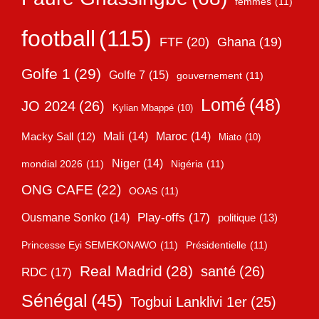
femmes
(11)
football
(115)
FTF
(20)
Ghana
(19)
Golfe 1
(29)
Golfe 7
(15)
gouvernement
(11)
Lomé
(48)
JO 2024
(26)
Kylian Mbappé
(10)
Mali
(14)
Maroc
(14)
Macky Sall
(12)
Miato
(10)
Niger
(14)
mondial 2026
(11)
Nigéria
(11)
ONG CAFE
(22)
OOAS
(11)
Play-offs
(17)
Ousmane Sonko
(14)
politique
(13)
Princesse Eyi SEMEKONAWO
(11)
Présidentielle
(11)
Real Madrid
(28)
santé
(26)
RDC
(17)
Sénégal
(45)
Togbui Lanklivi 1er
(25)