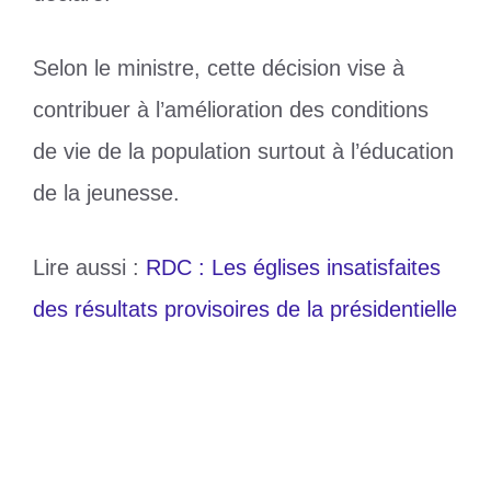
Selon le ministre, cette décision vise à
contribuer à l’amélioration des conditions
de vie de la population surtout à l’éducation
de la jeunesse.
Lire aussi :
RDC : Les églises insatisfaites
des résultats provisoires de la présidentielle
Catégories
Politique
Étiquettes
Succès Masra
,
Tchad
Tournoi Viva Foot : MISSODEY Koku-