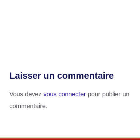
Mesa Mawuse sensibilise sur la sécurité
routière
CAN 2023 : Emmanuel Adébayor
dévoile son favori
Laisser un commentaire
Vous devez
vous connecter
pour publier un
commentaire.