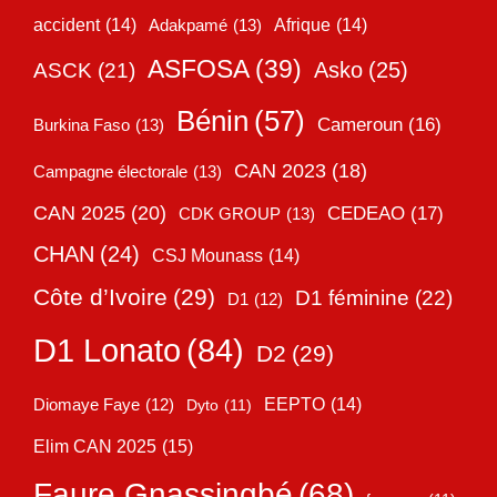
accident
(14)
Adakpamé
(13)
Afrique
(14)
ASFOSA
(39)
Asko
(25)
ASCK
(21)
Bénin
(57)
Cameroun
(16)
Burkina Faso
(13)
CAN 2023
(18)
Campagne électorale
(13)
CAN 2025
(20)
CEDEAO
(17)
CDK GROUP
(13)
CHAN
(24)
CSJ Mounass
(14)
Côte d’Ivoire
(29)
D1 féminine
(22)
D1
(12)
D1 Lonato
(84)
D2
(29)
EEPTO
(14)
Diomaye Faye
(12)
Dyto
(11)
Elim CAN 2025
(15)
Faure Gnassingbé
(68)