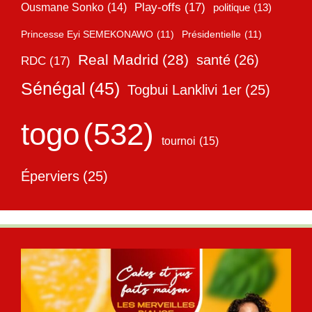
Play-offs
(17)
Ousmane Sonko
(14)
politique
(13)
Princesse Eyi SEMEKONAWO
(11)
Présidentielle
(11)
Real Madrid
(28)
santé
(26)
RDC
(17)
Sénégal
(45)
Togbui Lanklivi 1er
(25)
togo
(532)
tournoi
(15)
Éperviers
(25)