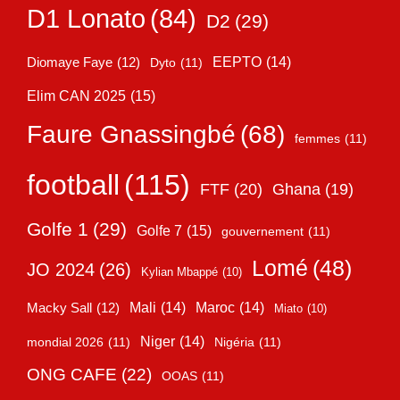
D1 Lonato
(84)
D2
(29)
EEPTO
(14)
Diomaye Faye
(12)
Dyto
(11)
Elim CAN 2025
(15)
Faure Gnassingbé
(68)
femmes
(11)
football
(115)
FTF
(20)
Ghana
(19)
Golfe 1
(29)
Golfe 7
(15)
gouvernement
(11)
Lomé
(48)
JO 2024
(26)
Kylian Mbappé
(10)
Mali
(14)
Maroc
(14)
Macky Sall
(12)
Miato
(10)
Niger
(14)
mondial 2026
(11)
Nigéria
(11)
ONG CAFE
(22)
OOAS
(11)