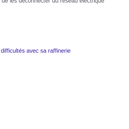
 de les déconnecter du réseau électrique
difficultés avec sa raffinerie
e ce jeudi
s résultats !