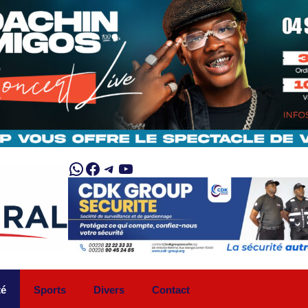
WhatsApp
Facebook
Telegram
YouTube
té
Sports
Divers
Contact