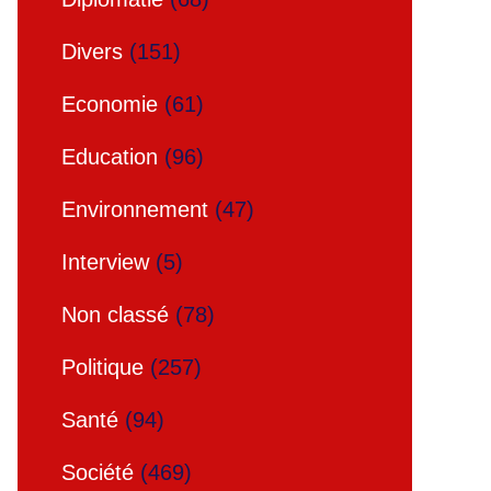
Divers
(151)
Economie
(61)
Education
(96)
Environnement
(47)
Interview
(5)
Non classé
(78)
Politique
(257)
Santé
(94)
Société
(469)