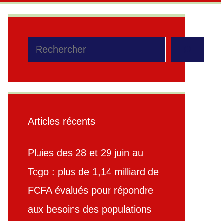
Rechercher
Articles récents
Pluies des 28 et 29 juin au
Togo : plus de 1,14 milliard de
FCFA évalués pour répondre
aux besoins des populations