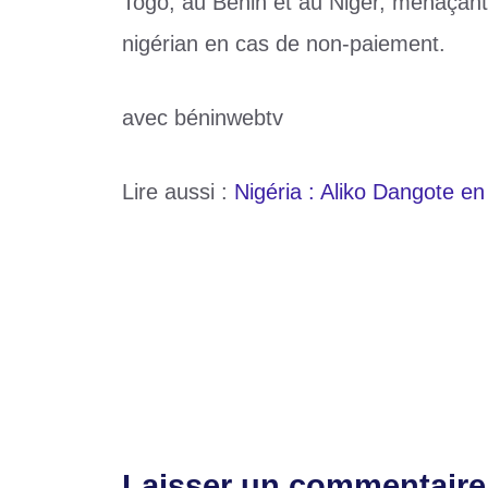
Togo, au Bénin et au Niger, menaçant
nigérian en cas de non-paiement.
avec béninwebtv
Lire aussi :
Nigéria : Aliko Dangote en 
Catégories
Société
Étiquettes
Energie
,
Nigéria
,
réseau électrique
,
togo
Eperviers : Nibombé Daré face à la press
Prélim LDC CAF : ça passe pour ASKO, le
Laisser un commentaire