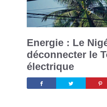
Energie : Le Nig
déconnecter le 
électrique
26 août 2024
par
Romuald A.