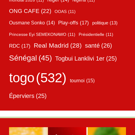
mondial 2026
(11)
Nigéria
(11)
ONG CAFE
(22)
OOAS
(11)
Play-offs
(17)
Ousmane Sonko
(14)
politique
(13)
Princesse Eyi SEMEKONAWO
(11)
Présidentielle
(11)
Real Madrid
(28)
santé
(26)
RDC
(17)
Sénégal
(45)
Togbui Lanklivi 1er
(25)
togo
(532)
tournoi
(15)
Éperviers
(25)