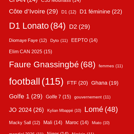
CSJ Mounass
(14)
Côte d’Ivoire
(29)
D1 féminine
(22)
D1
(12)
D1 Lonato
(84)
D2
(29)
EEPTO
(14)
Diomaye Faye
(12)
Dyto
(11)
Elim CAN 2025
(15)
Faure Gnassingbé
(68)
femmes
(11)
football
(115)
FTF
(20)
Ghana
(19)
Golfe 1
(29)
Golfe 7
(15)
gouvernement
(11)
Lomé
(48)
JO 2024
(26)
Kylian Mbappé
(10)
Mali
(14)
Maroc
(14)
Macky Sall
(12)
Miato
(10)
Niger
(14)