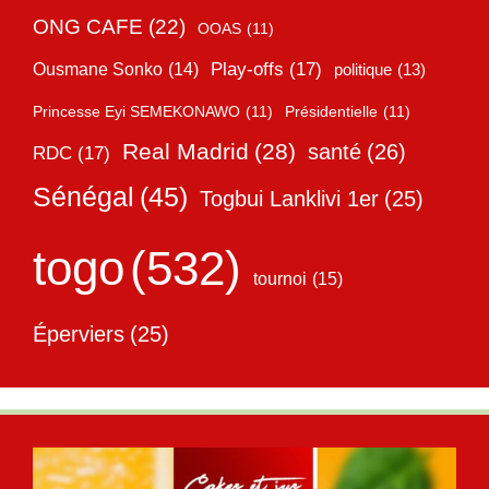
ONG CAFE
(22)
OOAS
(11)
Play-offs
(17)
Ousmane Sonko
(14)
politique
(13)
Princesse Eyi SEMEKONAWO
(11)
Présidentielle
(11)
Real Madrid
(28)
santé
(26)
RDC
(17)
Sénégal
(45)
Togbui Lanklivi 1er
(25)
togo
(532)
tournoi
(15)
Éperviers
(25)