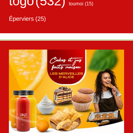
togo
(532)
tournoi
(15)
Éperviers
(25)