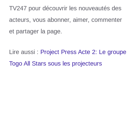
TV247 pour découvrir les nouveautés des
acteurs, vous abonner, aimer, commenter
et partager la page.
Lire aussi :
Project Press Acte 2: Le groupe
Togo All Stars sous les projecteurs
Catégories
Culture
Étiquettes
Acteurs Nolliwoodiens
,
Chidi Dike
,
Eddie Watson
,
Ruth Kadiri
Employabilité : La fondation PISCARE
donne rendez-vous aux jeunes diplômés à