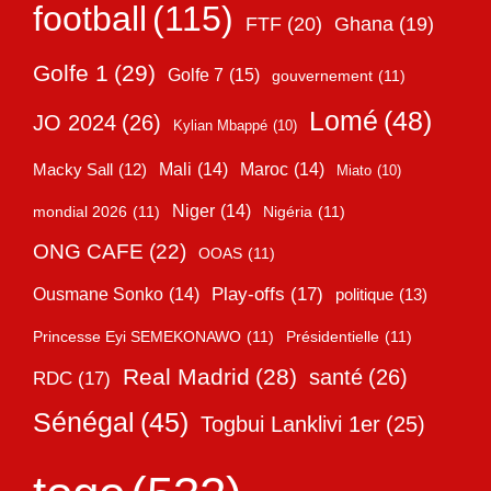
football
(115)
FTF
(20)
Ghana
(19)
Golfe 1
(29)
Golfe 7
(15)
gouvernement
(11)
Lomé
(48)
JO 2024
(26)
Kylian Mbappé
(10)
Mali
(14)
Maroc
(14)
Macky Sall
(12)
Miato
(10)
Niger
(14)
mondial 2026
(11)
Nigéria
(11)
ONG CAFE
(22)
OOAS
(11)
Play-offs
(17)
Ousmane Sonko
(14)
politique
(13)
Princesse Eyi SEMEKONAWO
(11)
Présidentielle
(11)
Real Madrid
(28)
santé
(26)
RDC
(17)
Sénégal
(45)
Togbui Lanklivi 1er
(25)