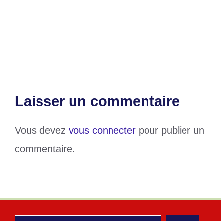
Lomé
EEPTO : Un culte spécial d’actions de
grâce avec le Prophète Seth Yaw PEASA
Laisser un commentaire
Vous devez
vous connecter
pour publier un
commentaire.