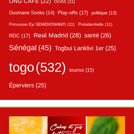
ONG CAFE
(22)
OOAS
(11)
Play-offs
(17)
Ousmane Sonko
(14)
politique
(13)
Princesse Eyi SEMEKONAWO
(11)
Présidentielle
(11)
Real Madrid
(28)
santé
(26)
RDC
(17)
Sénégal
(45)
Togbui Lanklivi 1er
(25)
togo
(532)
tournoi
(15)
Éperviers
(25)