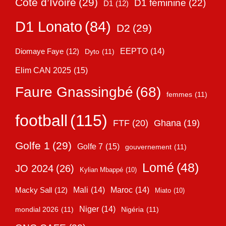
Côte d’Ivoire
(29)
D1 féminine
(22)
D1
(12)
D1 Lonato
(84)
D2
(29)
EEPTO
(14)
Diomaye Faye
(12)
Dyto
(11)
Elim CAN 2025
(15)
Faure Gnassingbé
(68)
femmes
(11)
football
(115)
FTF
(20)
Ghana
(19)
Golfe 1
(29)
Golfe 7
(15)
gouvernement
(11)
Lomé
(48)
JO 2024
(26)
Kylian Mbappé
(10)
Mali
(14)
Maroc
(14)
Macky Sall
(12)
Miato
(10)
Niger
(14)
mondial 2026
(11)
Nigéria
(11)