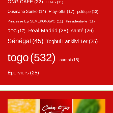
ONG CAFE
(22)
OOAS
(11)
Play-offs
(17)
Ousmane Sonko
(14)
politique
(13)
Princesse Eyi SEMEKONAWO
(11)
Présidentielle
(11)
Real Madrid
(28)
santé
(26)
RDC
(17)
Sénégal
(45)
Togbui Lanklivi 1er
(25)
togo
(532)
tournoi
(15)
Éperviers
(25)