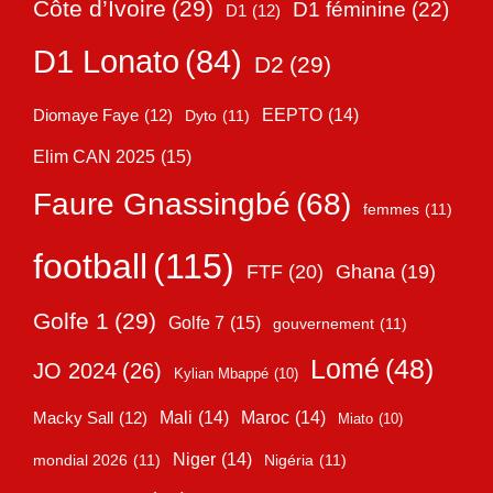
Côte d’Ivoire
(29)
D1 féminine
(22)
D1
(12)
D1 Lonato
(84)
D2
(29)
EEPTO
(14)
Diomaye Faye
(12)
Dyto
(11)
Elim CAN 2025
(15)
Faure Gnassingbé
(68)
femmes
(11)
football
(115)
FTF
(20)
Ghana
(19)
Golfe 1
(29)
Golfe 7
(15)
gouvernement
(11)
Lomé
(48)
JO 2024
(26)
Kylian Mbappé
(10)
Mali
(14)
Maroc
(14)
Macky Sall
(12)
Miato
(10)
Niger
(14)
mondial 2026
(11)
Nigéria
(11)