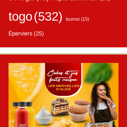
togo
(532)
tournoi
(15)
Éperviers
(25)