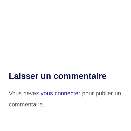
ESAM : Une conférence sur la
comptabilité lance officiellement la rentrée
universitaire 2023-2024
Togo/D2 (J2) : Yaovi Médard SOKOU
offre 3 points à ASFOSA
Laisser un commentaire
Vous devez
vous connecter
pour publier un
commentaire.