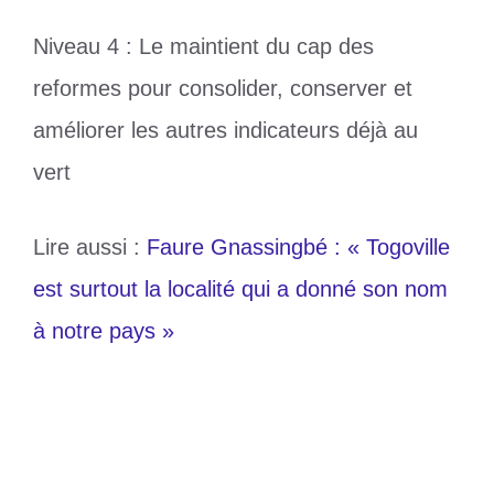
Niveau 4 : Le maintient du cap des
reformes pour consolider, conserver et
améliorer les autres indicateurs déjà au
vert
Lire aussi :
Faure Gnassingbé : « Togoville
est surtout la localité qui a donné son nom
à notre pays »
Catégories
Société
Étiquettes
indicateurs
,
MCA
,
togo