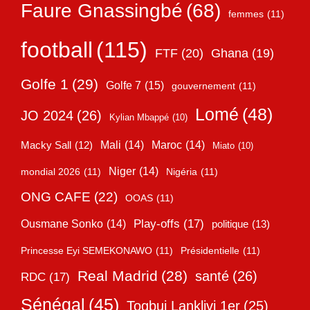
Faure Gnassingbé
(68)
femmes
(11)
football
(115)
FTF
(20)
Ghana
(19)
Golfe 1
(29)
Golfe 7
(15)
gouvernement
(11)
Lomé
(48)
JO 2024
(26)
Kylian Mbappé
(10)
Mali
(14)
Maroc
(14)
Macky Sall
(12)
Miato
(10)
Niger
(14)
mondial 2026
(11)
Nigéria
(11)
ONG CAFE
(22)
OOAS
(11)
Play-offs
(17)
Ousmane Sonko
(14)
politique
(13)
Princesse Eyi SEMEKONAWO
(11)
Présidentielle
(11)
Real Madrid
(28)
santé
(26)
RDC
(17)
Sénégal
(45)
Togbui Lanklivi 1er
(25)