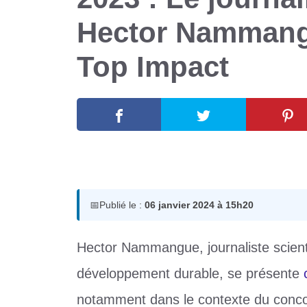
Hector Nammang
Top Impact
6 janvier 2024
par
Romuald A.
📅
Publié le :
06 janvier 2024 à 15h20
Hector Nammangue, journaliste scient
développement durable, se
présente
notamment dans le contexte du conco