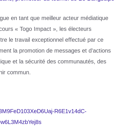
ue en tant que meilleur acteur médiatique
cours « Togo Impact », les électeurs
e le travail exceptionnel effectué par ce
lement la promotion de messages et d’actions
matique et la sécurité des communautés, des
enir commun.
ate/3M9FeD103XeD6Uaj-R6E1v14dC-
ew6L3M4zbYej8s