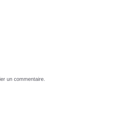
pact
ats provisoires de la présidentielle
PA, c’est soutenir l’excellence féminine
ier un commentaire.