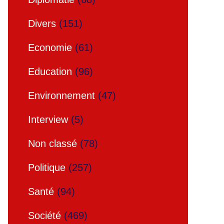
Divers
(151)
Economie
(61)
Education
(96)
Environnement
(47)
Interview
(5)
Non classé
(78)
Politique
(257)
Santé
(94)
Société
(469)