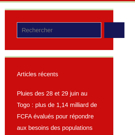
Rechercher
Articles récents
Pluies des 28 et 29 juin au
Togo : plus de 1,14 milliard de
FCFA évalués pour répondre
aux besoins des populations