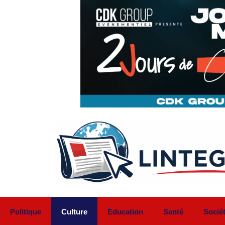
Aller
au
contenu
Politique
Culture
Education
Santé
Socié