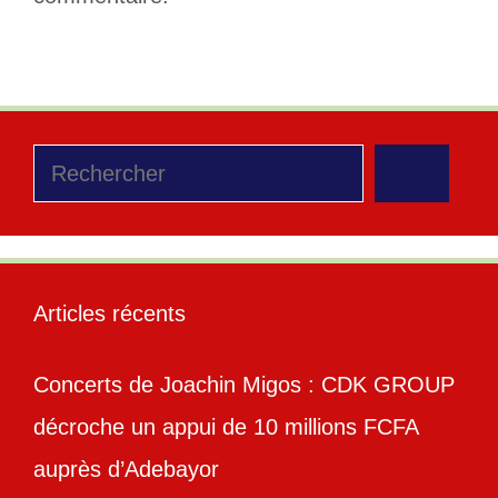
Rechercher
Articles récents
Concerts de Joachin Migos : CDK GROUP
décroche un appui de 10 millions FCFA
auprès d’Adebayor