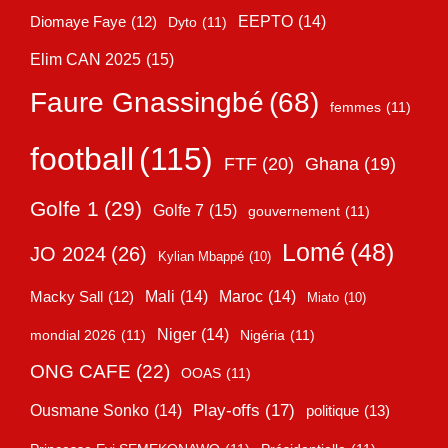
EEPTO
(14)
Diomaye Faye
(12)
Dyto
(11)
Elim CAN 2025
(15)
Faure Gnassingbé
(68)
femmes
(11)
football
(115)
FTF
(20)
Ghana
(19)
Golfe 1
(29)
Golfe 7
(15)
gouvernement
(11)
Lomé
(48)
JO 2024
(26)
Kylian Mbappé
(10)
Mali
(14)
Maroc
(14)
Macky Sall
(12)
Miato
(10)
Niger
(14)
mondial 2026
(11)
Nigéria
(11)
ONG CAFE
(22)
OOAS
(11)
Play-offs
(17)
Ousmane Sonko
(14)
politique
(13)