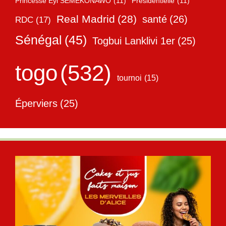
Princesse Eyi SEMEKONAWO
(11)
Présidentielle
(11)
Real Madrid
(28)
santé
(26)
RDC
(17)
Sénégal
(45)
Togbui Lanklivi 1er
(25)
togo
(532)
tournoi
(15)
Éperviers
(25)