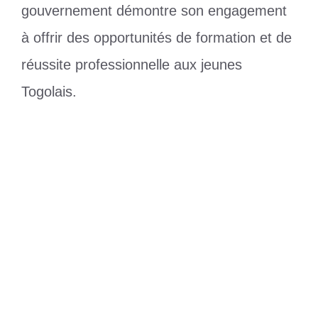
gouvernement démontre son engagement
à offrir des opportunités de formation et de
réussite professionnelle aux jeunes
Togolais.
Catégories
Société
Togo : hommage aux forces armées
Le Togo et son ambitieux programme
énergétique : un taux d’accès de 70 % en
2024