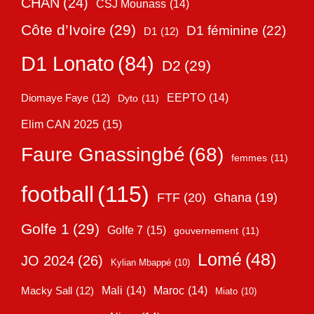
CHAN
(24)
CSJ Mounass
(14)
Côte d’Ivoire
(29)
D1 féminine
(22)
D1
(12)
D1 Lonato
(84)
D2
(29)
EEPTO
(14)
Diomaye Faye
(12)
Dyto
(11)
Elim CAN 2025
(15)
Faure Gnassingbé
(68)
femmes
(11)
football
(115)
FTF
(20)
Ghana
(19)
Golfe 1
(29)
Golfe 7
(15)
gouvernement
(11)
Lomé
(48)
JO 2024
(26)
Kylian Mbappé
(10)
Mali
(14)
Maroc
(14)
Macky Sall
(12)
Miato
(10)