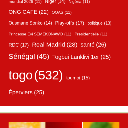
Niger
(14)
mondial 2026
(11)
Nigéria
(11)
ONG CAFE
(22)
OOAS
(11)
Play-offs
(17)
Ousmane Sonko
(14)
politique
(13)
Princesse Eyi SEMEKONAWO
(11)
Présidentielle
(11)
Real Madrid
(28)
santé
(26)
RDC
(17)
Sénégal
(45)
Togbui Lanklivi 1er
(25)
togo
(532)
tournoi
(15)
Éperviers
(25)