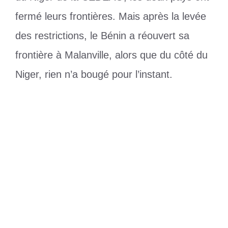
fermé leurs frontières. Mais après la levée
des restrictions, le Bénin a réouvert sa
frontière à Malanville, alors que du côté du
Niger, rien n’a bougé pour l’instant.
Catégories
Divers
Étiquettes
Bénin
,
Niger
,
nigérien
,
ressortissant
Érosion côtière : Le collectif des
personnes victimes interpelle à la société
LCT et ses partenaires financiers
Ouattara à Macky Sall : « Macky, tu
laisseras un vide »