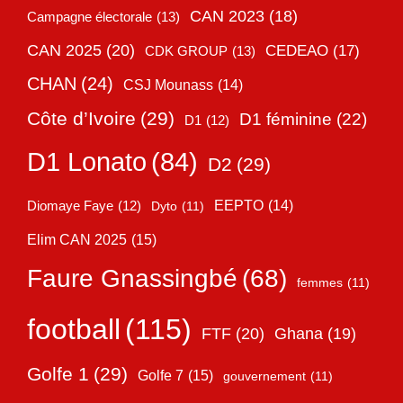
CAN 2023
(18)
Campagne électorale
(13)
CAN 2025
(20)
CEDEAO
(17)
CDK GROUP
(13)
CHAN
(24)
CSJ Mounass
(14)
Côte d’Ivoire
(29)
D1 féminine
(22)
D1
(12)
D1 Lonato
(84)
D2
(29)
EEPTO
(14)
Diomaye Faye
(12)
Dyto
(11)
Elim CAN 2025
(15)
Faure Gnassingbé
(68)
femmes
(11)
football
(115)
FTF
(20)
Ghana
(19)
Golfe 1
(29)
Golfe 7
(15)
gouvernement
(11)