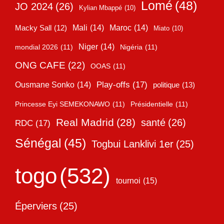
Lomé
(48)
JO 2024
(26)
Kylian Mbappé
(10)
Mali
(14)
Maroc
(14)
Macky Sall
(12)
Miato
(10)
Niger
(14)
mondial 2026
(11)
Nigéria
(11)
ONG CAFE
(22)
OOAS
(11)
Play-offs
(17)
Ousmane Sonko
(14)
politique
(13)
Princesse Eyi SEMEKONAWO
(11)
Présidentielle
(11)
Real Madrid
(28)
santé
(26)
RDC
(17)
Sénégal
(45)
Togbui Lanklivi 1er
(25)
togo
(532)
tournoi
(15)
Éperviers
(25)