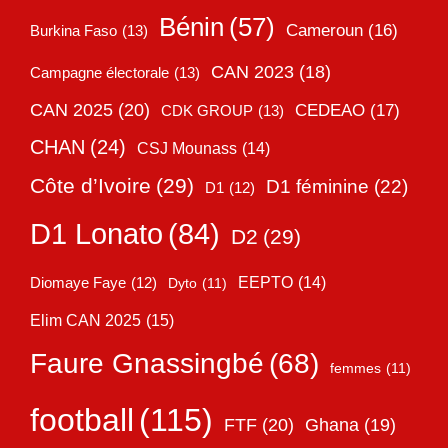
Bénin
(57)
Cameroun
(16)
Burkina Faso
(13)
CAN 2023
(18)
Campagne électorale
(13)
CAN 2025
(20)
CEDEAO
(17)
CDK GROUP
(13)
CHAN
(24)
CSJ Mounass
(14)
Côte d’Ivoire
(29)
D1 féminine
(22)
D1
(12)
D1 Lonato
(84)
D2
(29)
EEPTO
(14)
Diomaye Faye
(12)
Dyto
(11)
Elim CAN 2025
(15)
Faure Gnassingbé
(68)
femmes
(11)
football
(115)
FTF
(20)
Ghana
(19)