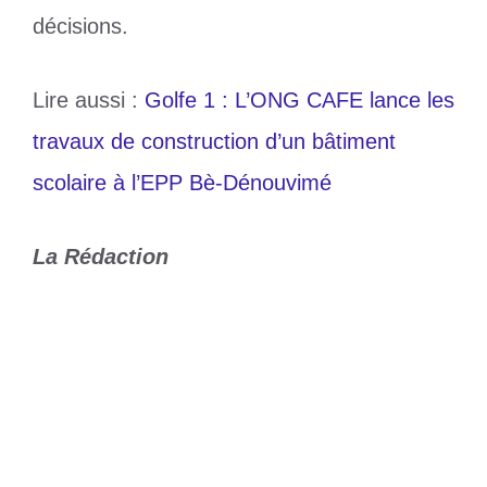
décisions.
Lire aussi :
Golfe 1 : L’ONG CAFE lance les
travaux de construction d’un bâtiment
scolaire à l’EPP Bè-Dénouvimé
La Rédaction
Catégories
Société
Étiquettes
enfants
,
femmes
,
ONG CAFE
CHAN (Q) : Les Éperviers Locaux
entament leur 2e semaine de préparation