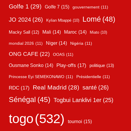
Golfe 1
(29)
Golfe 7
(15)
gouvernement
(11)
Lomé
(48)
JO 2024
(26)
Kylian Mbappé
(10)
Mali
(14)
Maroc
(14)
Macky Sall
(12)
Miato
(10)
Niger
(14)
mondial 2026
(11)
Nigéria
(11)
ONG CAFE
(22)
OOAS
(11)
Play-offs
(17)
Ousmane Sonko
(14)
politique
(13)
Princesse Eyi SEMEKONAWO
(11)
Présidentielle
(11)
Real Madrid
(28)
santé
(26)
RDC
(17)
Sénégal
(45)
Togbui Lanklivi 1er
(25)
togo
(532)
tournoi
(15)