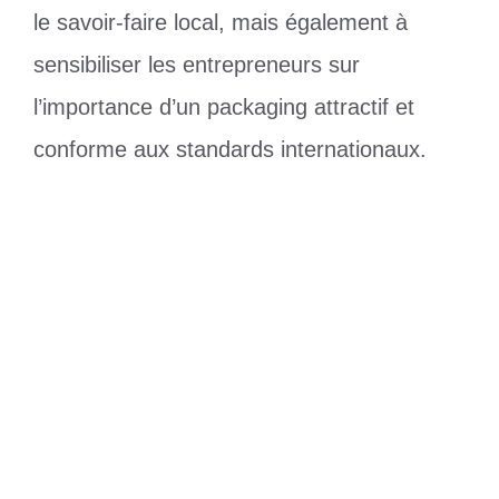
le savoir-faire local, mais également à
sensibiliser les entrepreneurs sur
l’importance d’un packaging attractif et
conforme aux standards internationaux.
Catégories
Culture
Étiquettes
compétitivité
,
l 13e Foire Adjafi
,
Packaging
Sommet Économique de l’Afrique de
l’Ouest : le Togo reçoit son invitation
Golfe 1 : Gomado et ses collaborateurs
fiers des actions menées pendant six ans