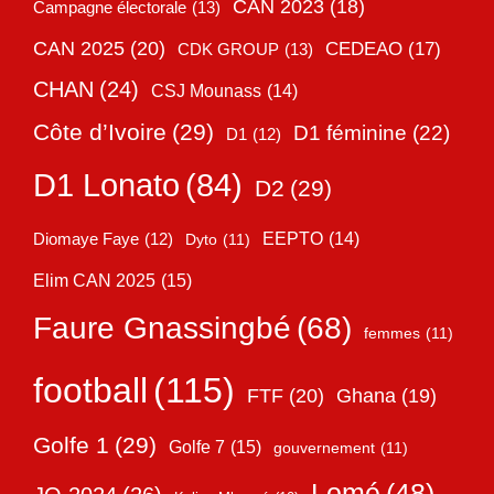
CAN 2023
(18)
Campagne électorale
(13)
CAN 2025
(20)
CEDEAO
(17)
CDK GROUP
(13)
CHAN
(24)
CSJ Mounass
(14)
Côte d’Ivoire
(29)
D1 féminine
(22)
D1
(12)
D1 Lonato
(84)
D2
(29)
EEPTO
(14)
Diomaye Faye
(12)
Dyto
(11)
Elim CAN 2025
(15)
Faure Gnassingbé
(68)
femmes
(11)
football
(115)
FTF
(20)
Ghana
(19)
Golfe 1
(29)
Golfe 7
(15)
gouvernement
(11)
Lomé
(48)