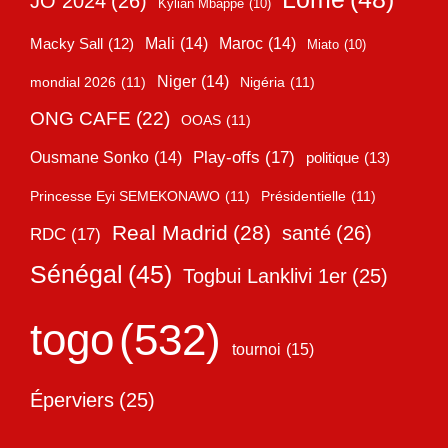
JO 2024
(26)
Kylian Mbappé
(10)
Mali
(14)
Maroc
(14)
Macky Sall
(12)
Miato
(10)
Niger
(14)
mondial 2026
(11)
Nigéria
(11)
ONG CAFE
(22)
OOAS
(11)
Play-offs
(17)
Ousmane Sonko
(14)
politique
(13)
Princesse Eyi SEMEKONAWO
(11)
Présidentielle
(11)
Real Madrid
(28)
santé
(26)
RDC
(17)
Sénégal
(45)
Togbui Lanklivi 1er
(25)
togo
(532)
tournoi
(15)
Éperviers
(25)