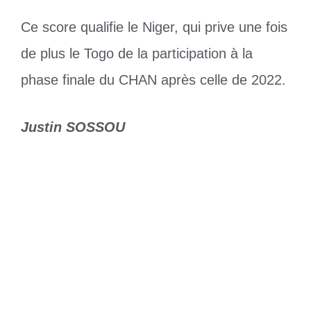
Ce score qualifie le Niger, qui prive une fois
de plus le Togo de la participation à la
phase finale du CHAN après celle de 2022.
Justin SOSSOU
Catégories
Sports
Étiquettes
CHAN
,
Éperviers
Golfe 7 : début des travaux de
reprofilage de voies
Togo : 14e conférence annuelle de
Jalsa Salana officiellement ouverte à