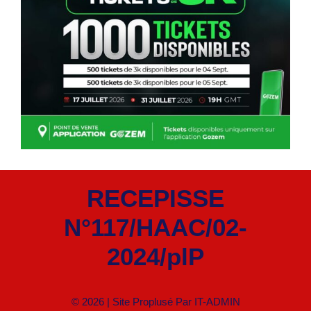
RECEPISSE
N°117/HAAC/02-
2024/plP
© 2026 | Site Proplusé Par
IT-ADMIN