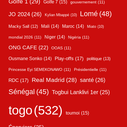
Golfe 1
(29)
Golfe 7
(15)
gouvernement
(11)
Lomé
(48)
JO 2024
(26)
Kylian Mbappé
(10)
Mali
(14)
Maroc
(14)
Macky Sall
(12)
Miato
(10)
Niger
(14)
mondial 2026
(11)
Nigéria
(11)
ONG CAFE
(22)
OOAS
(11)
Play-offs
(17)
Ousmane Sonko
(14)
politique
(13)
Princesse Eyi SEMEKONAWO
(11)
Présidentielle
(11)
Real Madrid
(28)
santé
(26)
RDC
(17)
Sénégal
(45)
Togbui Lanklivi 1er
(25)
togo
(532)
tournoi
(15)