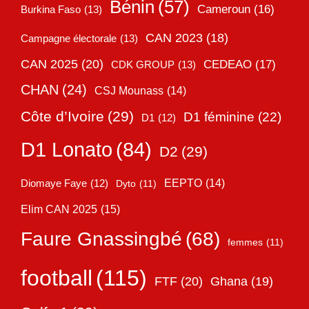
Bénin
(57)
Cameroun
(16)
Burkina Faso
(13)
CAN 2023
(18)
Campagne électorale
(13)
CAN 2025
(20)
CEDEAO
(17)
CDK GROUP
(13)
CHAN
(24)
CSJ Mounass
(14)
Côte d’Ivoire
(29)
D1 féminine
(22)
D1
(12)
D1 Lonato
(84)
D2
(29)
EEPTO
(14)
Diomaye Faye
(12)
Dyto
(11)
Elim CAN 2025
(15)
Faure Gnassingbé
(68)
femmes
(11)
football
(115)
FTF
(20)
Ghana
(19)