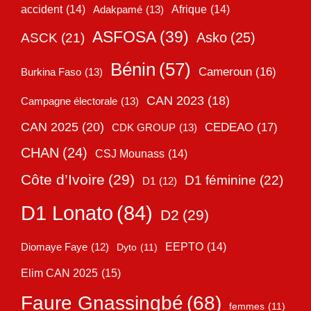
accident
(14)
Adakpamé
(13)
Afrique
(14)
ASFOSA
(39)
Asko
(25)
ASCK
(21)
Bénin
(57)
Cameroun
(16)
Burkina Faso
(13)
CAN 2023
(18)
Campagne électorale
(13)
CAN 2025
(20)
CEDEAO
(17)
CDK GROUP
(13)
CHAN
(24)
CSJ Mounass
(14)
Côte d’Ivoire
(29)
D1 féminine
(22)
D1
(12)
D1 Lonato
(84)
D2
(29)
EEPTO
(14)
Diomaye Faye
(12)
Dyto
(11)
Elim CAN 2025
(15)
Faure Gnassingbé
(68)
femmes
(11)