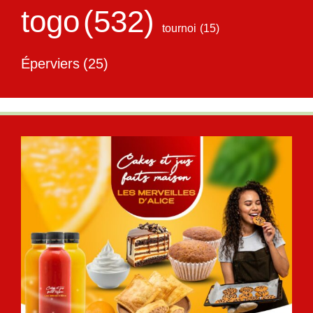
togo
(532)
tournoi
(15)
Éperviers
(25)