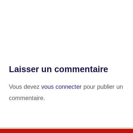
Pash-Mut : Une initiative pour la
sécurité hydrique au Togo
Faure Gnassingbé : L’espoir d’un
dialogue entre la RDC et le Rwanda
Laisser un commentaire
Vous devez
vous connecter
pour publier un
commentaire.