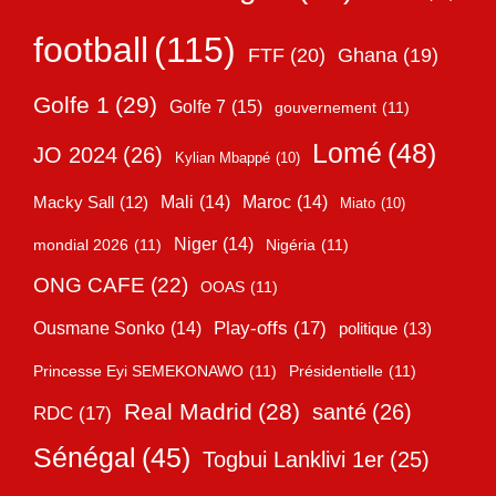
football
(115)
FTF
(20)
Ghana
(19)
Golfe 1
(29)
Golfe 7
(15)
gouvernement
(11)
Lomé
(48)
JO 2024
(26)
Kylian Mbappé
(10)
Mali
(14)
Maroc
(14)
Macky Sall
(12)
Miato
(10)
Niger
(14)
mondial 2026
(11)
Nigéria
(11)
ONG CAFE
(22)
OOAS
(11)
Play-offs
(17)
Ousmane Sonko
(14)
politique
(13)
Princesse Eyi SEMEKONAWO
(11)
Présidentielle
(11)
Real Madrid
(28)
santé
(26)
RDC
(17)
Sénégal
(45)
Togbui Lanklivi 1er
(25)