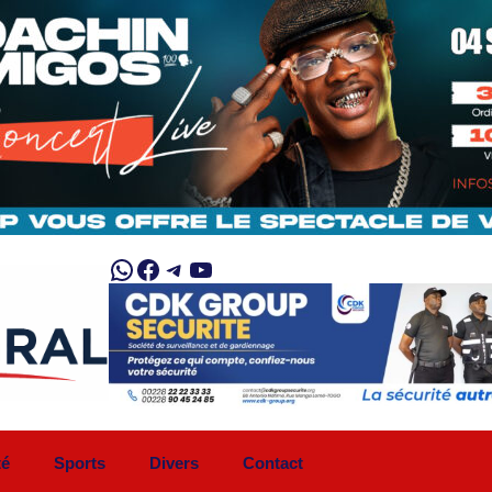
WhatsApp
Facebook
Telegram
YouTube
té
Sports
Divers
Contact