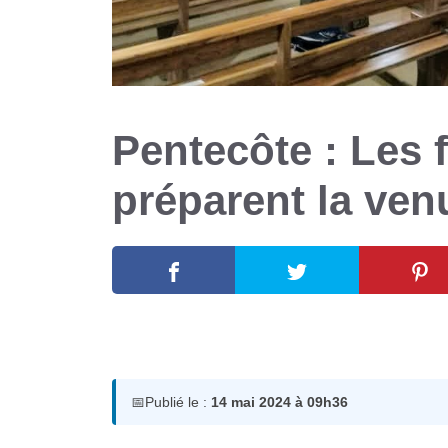
Pentecôte : Les 
préparent la ven
14 mai 2024
par
Romuald A.
📅
Publié le :
14 mai 2024 à 09h36