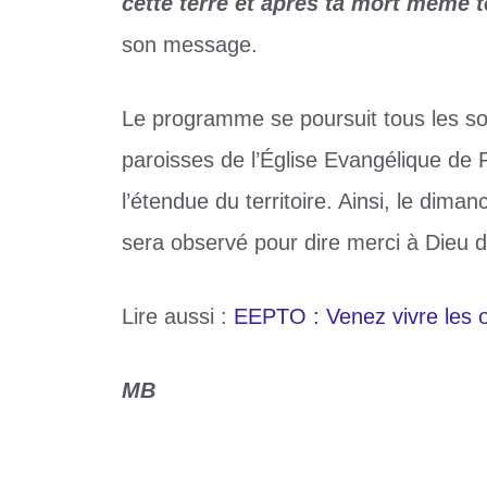
cette terre et après ta mort même 
son message.
Le programme se poursuit tous les so
paroisses de l’Église Evangélique de
l’étendue du territoire. Ainsi, le dima
sera observé pour dire merci à Dieu 
Lire aussi :
EEPTO : Venez vivre les œ
MB
Catégories
Culture