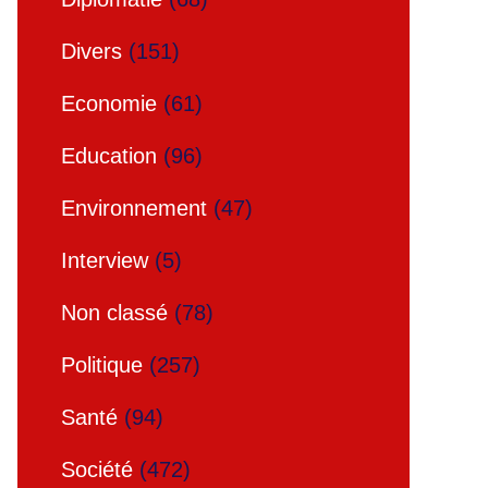
Divers
(151)
Economie
(61)
Education
(96)
Environnement
(47)
Interview
(5)
Non classé
(78)
Politique
(257)
Santé
(94)
Société
(472)