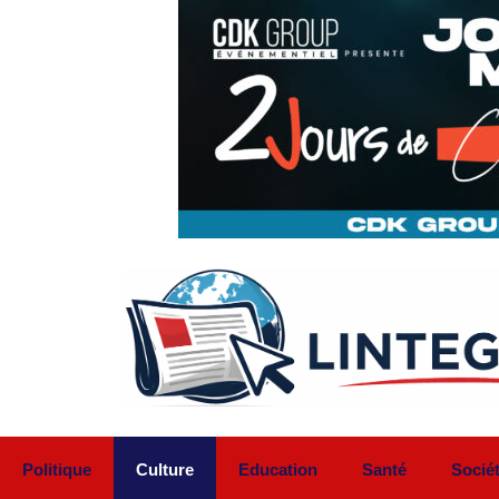
Aller
au
contenu
Politique
Culture
Education
Santé
Socié