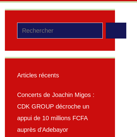
Rechercher
Articles récents
Concerts de Joachin Migos :
CDK GROUP décroche un
appui de 10 millions FCFA
auprès d’Adebayor