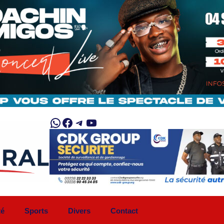
WhatsApp
Facebook
Telegram
YouTube
té
Sports
Divers
Contact