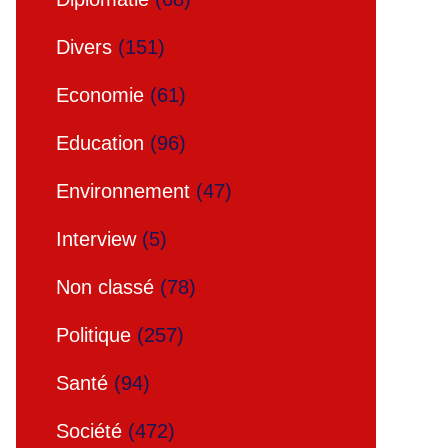
Divers
(151)
Economie
(61)
Education
(96)
Environnement
(47)
Interview
(5)
Non classé
(78)
Politique
(257)
Santé
(94)
Société
(472)