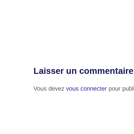
Catégories
Non classé
Congrès ordinaire de la FTF : voici la date
Ve République : le ministre Koamy Gomado
Laisser un commentaire
Vous devez
vous connecter
pour publ