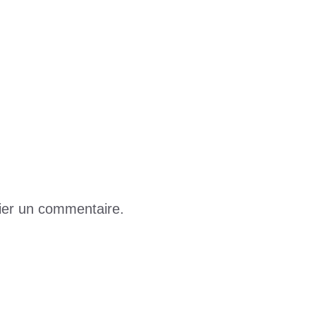
 et le lieu
 invite ses frères et sœurs à rejoindre la danse
ier un commentaire.