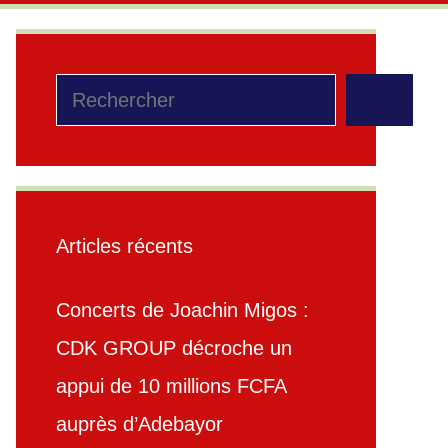
Rechercher
Articles récents
Concerts de Joachin Migos :
CDK GROUP décroche un
appui de 10 millions FCFA
auprès d’Adebayor