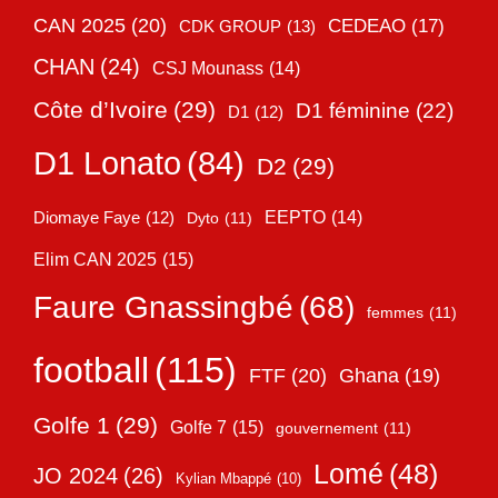
CAN 2025
(20)
CEDEAO
(17)
CDK GROUP
(13)
CHAN
(24)
CSJ Mounass
(14)
Côte d’Ivoire
(29)
D1 féminine
(22)
D1
(12)
D1 Lonato
(84)
D2
(29)
EEPTO
(14)
Diomaye Faye
(12)
Dyto
(11)
Elim CAN 2025
(15)
Faure Gnassingbé
(68)
femmes
(11)
football
(115)
FTF
(20)
Ghana
(19)
Golfe 1
(29)
Golfe 7
(15)
gouvernement
(11)
Lomé
(48)
JO 2024
(26)
Kylian Mbappé
(10)