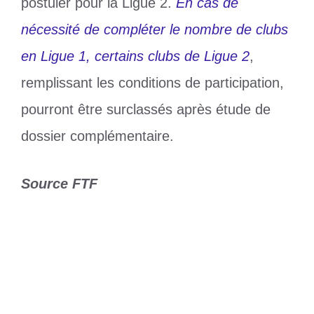
postuler pour la Ligue 2.
En cas de
nécessité de compléter le nombre de clubs
en Ligue 1, certains clubs de Ligue 2
,
remplissant les conditions de participation,
pourront être surclassés après étude de
dossier complémentaire.
Source FTF
Catégories
Sports
Étiquettes
FTF
,
Professionnalisation du football
Tour de France : Liesse populaire dans
la capitale Érythréenne