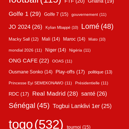
FTF
(20)
Ghana
(19)
Golfe 1
(29)
Golfe 7
(15)
gouvernement
(11)
Lomé
(48)
JO 2024
(26)
Kylian Mbappé
(10)
Mali
(14)
Maroc
(14)
Macky Sall
(12)
Miato
(10)
Niger
(14)
mondial 2026
(11)
Nigéria
(11)
ONG CAFE
(22)
OOAS
(11)
Play-offs
(17)
Ousmane Sonko
(14)
politique
(13)
Princesse Eyi SEMEKONAWO
(11)
Présidentielle
(11)
Real Madrid
(28)
santé
(26)
RDC
(17)
Sénégal
(45)
Togbui Lanklivi 1er
(25)
togo
(532)
tournoi
(15)