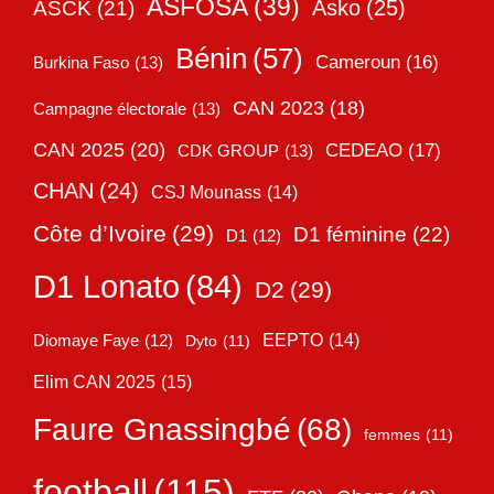
ASFOSA
(39)
Asko
(25)
ASCK
(21)
Bénin
(57)
Cameroun
(16)
Burkina Faso
(13)
CAN 2023
(18)
Campagne électorale
(13)
CAN 2025
(20)
CEDEAO
(17)
CDK GROUP
(13)
CHAN
(24)
CSJ Mounass
(14)
Côte d’Ivoire
(29)
D1 féminine
(22)
D1
(12)
D1 Lonato
(84)
D2
(29)
EEPTO
(14)
Diomaye Faye
(12)
Dyto
(11)
Elim CAN 2025
(15)
Faure Gnassingbé
(68)
femmes
(11)
football
(115)