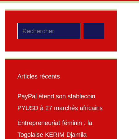
Rechercher
Articles récents
PayPal étend son stablecoin
PYUSD à 27 marchés africains
Entrepreneuriat féminin : la
Togolaise KERIM Djamila