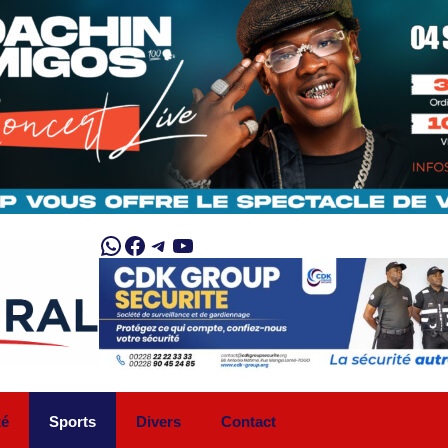
WhatsApp
Facebook
Telegram
YouTube
té
Sports
Divers
Contact