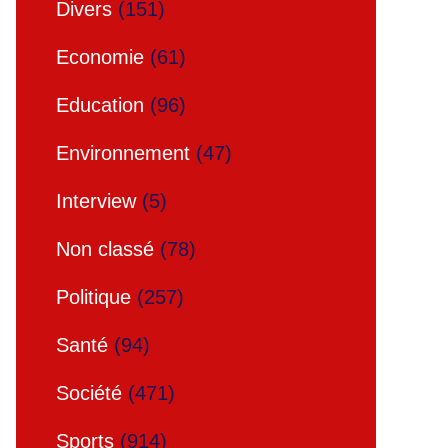
Divers
(151)
Economie
(61)
Education
(96)
Environnement
(47)
Interview
(5)
Non classé
(78)
Politique
(257)
Santé
(94)
Société
(471)
Sports
(914)