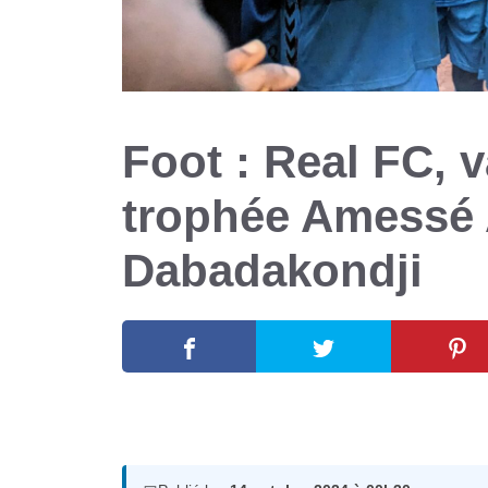
Foot : Real FC, 
trophée Amessé
Dabadakondji
14 octobre 2024
par
Romuald A.