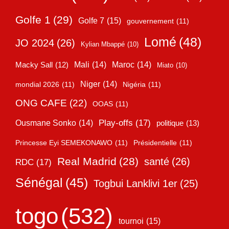
Golfe 1
(29)
Golfe 7
(15)
gouvernement
(11)
Lomé
(48)
JO 2024
(26)
Kylian Mbappé
(10)
Mali
(14)
Maroc
(14)
Macky Sall
(12)
Miato
(10)
Niger
(14)
mondial 2026
(11)
Nigéria
(11)
ONG CAFE
(22)
OOAS
(11)
Play-offs
(17)
Ousmane Sonko
(14)
politique
(13)
Princesse Eyi SEMEKONAWO
(11)
Présidentielle
(11)
Real Madrid
(28)
santé
(26)
RDC
(17)
Sénégal
(45)
Togbui Lanklivi 1er
(25)
togo
(532)
tournoi
(15)