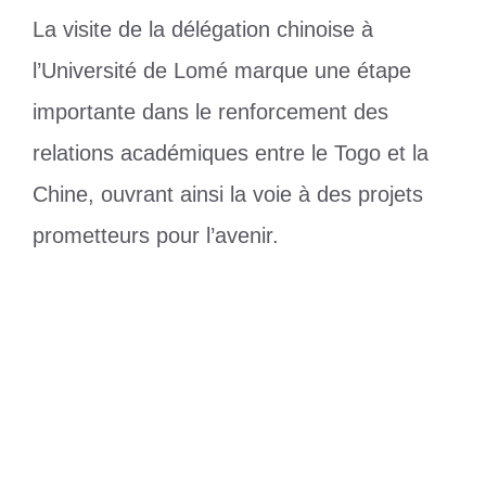
La visite de la délégation chinoise à
l’Université de Lomé marque une étape
importante dans le renforcement des
relations académiques entre le Togo et la
Chine, ouvrant ainsi la voie à des projets
prometteurs pour l’avenir.
Catégories
Education
Étiquettes
Japon
,
Université de Lomé
Le Togo renforce sa sécurité
alimentaire grâce à un don Japonais
Dankpen 2 : le ministre de la santé