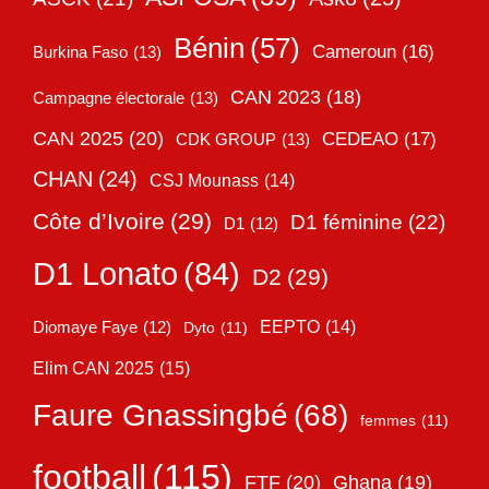
Bénin
(57)
Cameroun
(16)
Burkina Faso
(13)
CAN 2023
(18)
Campagne électorale
(13)
CAN 2025
(20)
CEDEAO
(17)
CDK GROUP
(13)
CHAN
(24)
CSJ Mounass
(14)
Côte d’Ivoire
(29)
D1 féminine
(22)
D1
(12)
D1 Lonato
(84)
D2
(29)
EEPTO
(14)
Diomaye Faye
(12)
Dyto
(11)
Elim CAN 2025
(15)
Faure Gnassingbé
(68)
femmes
(11)
football
(115)
FTF
(20)
Ghana
(19)