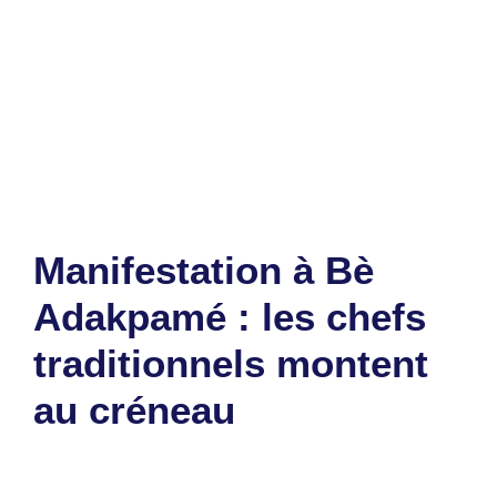
Catégories
Politique
Étiquettes
Afrique
,
Mr Eazy
,
Nigéria
,
politique
Laisser un commentaire
Manifestation à Bè
Adakpamé : les chefs
traditionnels montent
au créneau
18 juin 2025
par
Romuald A.