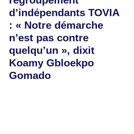
d’indépendants TOVIA
: « Notre démarche
n’est pas contre
quelqu’un », dixit
Koamy Gbloekpo
Gomado
25 mai 2025
par
Romuald A.