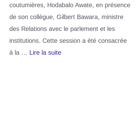
coutumières, Hodabalo Awate, en présence
de son collègue, Gilbert Bawara, ministre
des Relations avec le parlement et les
institutions. Cette session a été consacrée
à la …
Lire la suite
Catégories
Politique
Étiquettes
institutions
,
politique
,
togo
,
Ve
République
Laisser un commentaire