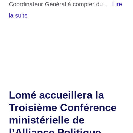
Coordinateur Général à compter du …
Lire
la suite
Catégories
Politique
Étiquettes
Alternance
,
DMP
,
politique
,
togo
Laisser un commentaire
Lomé accueillera la
Troisième Conférence
ministérielle de
l’Alliance Politique