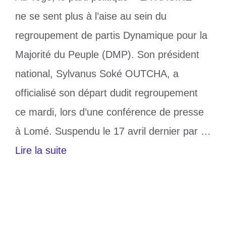
ne se sent plus à l’aise au sein du
regroupement de partis Dynamique pour la
Majorité du Peuple (DMP). Son président
national, Sylvanus Soké OUTCHA, a
officialisé son départ dudit regroupement
ce mardi, lors d’une conférence de presse
à Lomé. Suspendu le 17 avril dernier par …
Lire la suite
Catégories
Politique
Étiquettes
DMP
,
LA RACINE
,
parti
,
politique
Laisser un commentaire