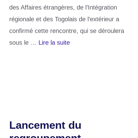
des Affaires étrangères, de l’Intégration
régionale et des Togolais de l’extérieur a
confirmé cette rencontre, qui se déroulera
sous le …
Lire la suite
Catégories
Actualité
Étiquettes
Africaine
,
Alliance
,
APA
,
politique
Laisser un commentaire
Lancement du
regroupement