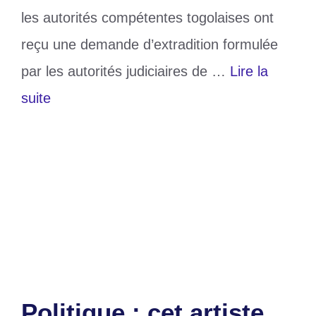
les autorités compétentes togolaises ont
reçu une demande d’extradition formulée
par les autorités judiciaires de …
Lire la
suite
Catégories
Politique
Étiquettes
Damiba
,
gouvernement togolais
,
Ouagadougou
,
politique
Laisser un commentaire
Politique : cet artiste