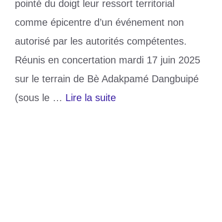
pointé du doigt leur ressort territorial
comme épicentre d’un événement non
autorisé par les autorités compétentes.
Réunis en concertation mardi 17 juin 2025
sur le terrain de Bè Adakpamé Dangbuipé
(sous le …
Lire la suite
Catégories
Politique
Étiquettes
Bè Adakpamé
,
Manifestation
,
politique
,
togo
Laisser un commentaire