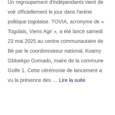
Un regroupement d’indépendants vient de
voir officiellement le jour dans l’arène
politique togolaise. TOVIA, acronyme de «
Togolais, Viens Agir », a été lancé samedi
23 mai 2025 au centre communautaire de
Bè par le coordonnateur national, Koamy
Gbloekpo Gomado, maire de la commune
Golfe 1. Cette cérémonie de lancement a
vu la présence des …
Lire la suite
Catégories
Politique
Étiquettes
politique
,
Togo Gomado
,
TOVIA