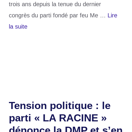
trois ans depuis la tenue du dernier
congrès du parti fondé par feu Me …
Lire
la suite
Catégories
Politique
Étiquettes
CAR
,
politique
,
Robert Yao Daté
Laisser un commentaire
Tension politique : le
parti « LA RACINE »
dénonce la DMP et s’en