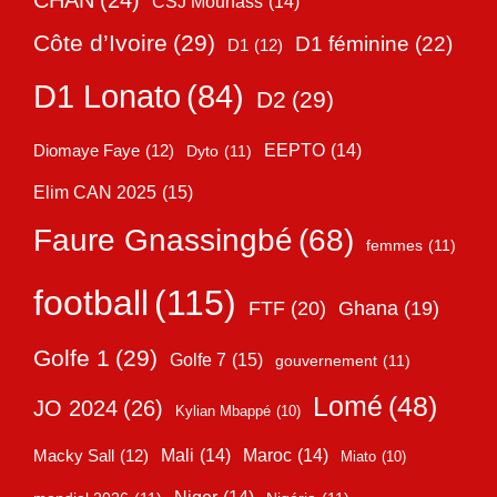
CHAN
(24)
CSJ Mounass
(14)
Côte d’Ivoire
(29)
D1 féminine
(22)
D1
(12)
D1 Lonato
(84)
D2
(29)
EEPTO
(14)
Diomaye Faye
(12)
Dyto
(11)
Elim CAN 2025
(15)
Faure Gnassingbé
(68)
femmes
(11)
football
(115)
FTF
(20)
Ghana
(19)
Golfe 1
(29)
Golfe 7
(15)
gouvernement
(11)
Lomé
(48)
JO 2024
(26)
Kylian Mbappé
(10)
Mali
(14)
Maroc
(14)
Macky Sall
(12)
Miato
(10)