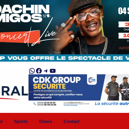
WhatsApp
Facebook
Telegram
YouTube
té
Sports
Divers
Contact