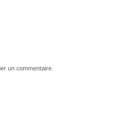
ers l’initiative SCHOOL AMU : un rempart pour la
ier un commentaire.