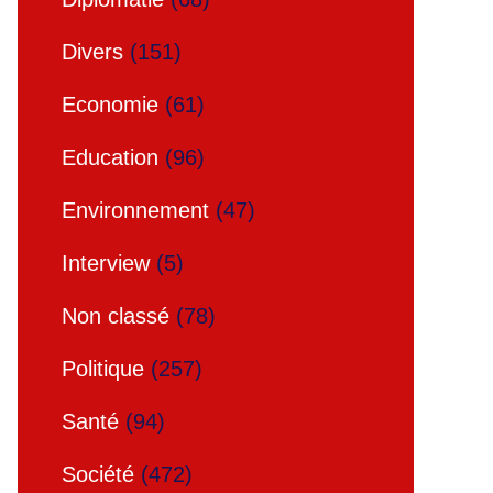
Divers
(151)
Economie
(61)
Education
(96)
Environnement
(47)
Interview
(5)
Non classé
(78)
Politique
(257)
Santé
(94)
Société
(472)