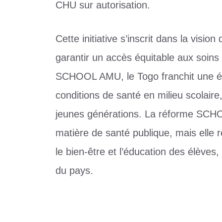
CHU sur autorisation.
Cette initiative s’inscrit dans la visi
garantir un accès équitable aux soins
SCHOOL AMU, le Togo franchit une éta
conditions de santé en milieu scolaire,
jeunes générations. La réforme SC
matière de santé publique, mais elle
le bien-être et l’éducation des élève
du pays.
Catégories
Non classé
Togo : comprendre l’Assurance Maladie 