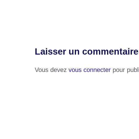
L’engagement de Faure Gnassingbé à trav
santé des élèves
Laisser un commentaire
Vous devez
vous connecter
pour publ