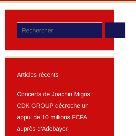
Rechercher
Articles récents
Concerts de Joachin Migos :
CDK GROUP décroche un
appui de 10 millions FCFA
auprès d’Adebayor