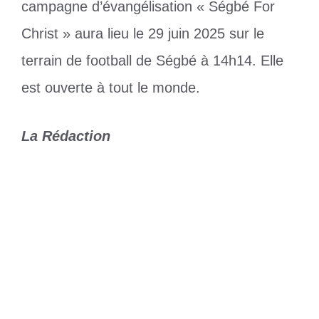
campagne d’évangélisation « Ségbé For
Christ » aura lieu le 29 juin 2025 sur le
terrain de football de Ségbé à 14h14. Elle
est ouverte à tout le monde.
La Rédaction
Catégories
Culture
Étiquettes
Prophète Dieudonné
,
Ségbé
,
togo
Real Madrid : une nouvelle recrue
confirmée
Tournoi UFOA (U20) : le Togo logé dans
le groupe du pays hôte