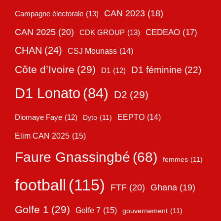
CAN 2023
(18)
Campagne électorale
(13)
CAN 2025
(20)
CEDEAO
(17)
CDK GROUP
(13)
CHAN
(24)
CSJ Mounass
(14)
Côte d’Ivoire
(29)
D1 féminine
(22)
D1
(12)
D1 Lonato
(84)
D2
(29)
EEPTO
(14)
Diomaye Faye
(12)
Dyto
(11)
Elim CAN 2025
(15)
Faure Gnassingbé
(68)
femmes
(11)
football
(115)
FTF
(20)
Ghana
(19)
Golfe 1
(29)
Golfe 7
(15)
gouvernement
(11)