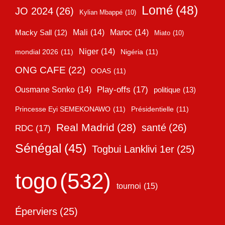
Lomé
(48)
JO 2024
(26)
Kylian Mbappé
(10)
Mali
(14)
Maroc
(14)
Macky Sall
(12)
Miato
(10)
Niger
(14)
mondial 2026
(11)
Nigéria
(11)
ONG CAFE
(22)
OOAS
(11)
Play-offs
(17)
Ousmane Sonko
(14)
politique
(13)
Princesse Eyi SEMEKONAWO
(11)
Présidentielle
(11)
Real Madrid
(28)
santé
(26)
RDC
(17)
Sénégal
(45)
Togbui Lanklivi 1er
(25)
togo
(532)
tournoi
(15)
Éperviers
(25)