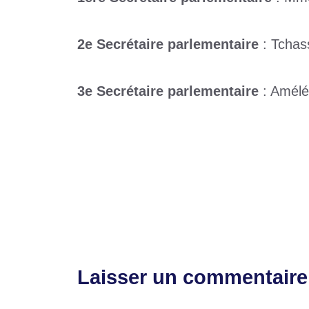
2e Secrétaire parlementaire
: Tchas
3e Secrétaire parlementaire
: Amél
Catégories
Politique
Étiquettes
Sénat
,
togo
Élections locales : le compte à rebours e
Lycée Sainte-Marie : un élève ouvre le 
Laisser un commentaire