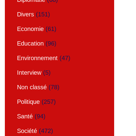
Divers
(151)
Economie
(61)
Education
(96)
Environnement
(47)
Interview
(5)
Non classé
(78)
Politique
(257)
Santé
(94)
Société
(472)