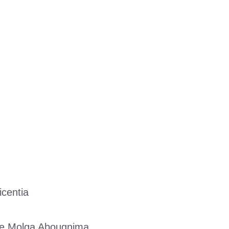
centia
e Molga Abougnima