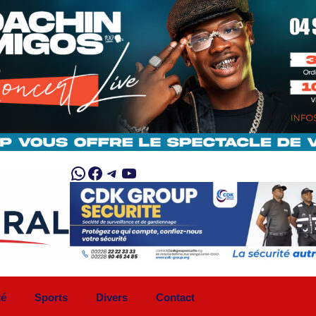
WhatsApp
Facebook
Telegram
YouTube
té
Sports
Divers
Contact