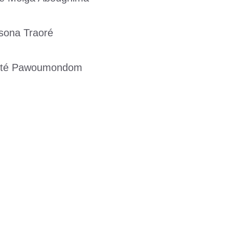
sona Traoré
été Pawoumondom
st lancé
feu sur ses camarades