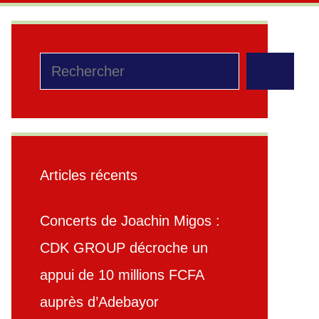
Rechercher
Articles récents
Concerts de Joachin Migos :
CDK GROUP décroche un
appui de 10 millions FCFA
auprès d’Adebayor