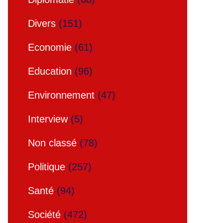
Divers
(151)
Economie
(61)
Education
(96)
Environnement
(47)
Interview
(5)
Non classé
(78)
Politique
(257)
Santé
(94)
Société
(472)