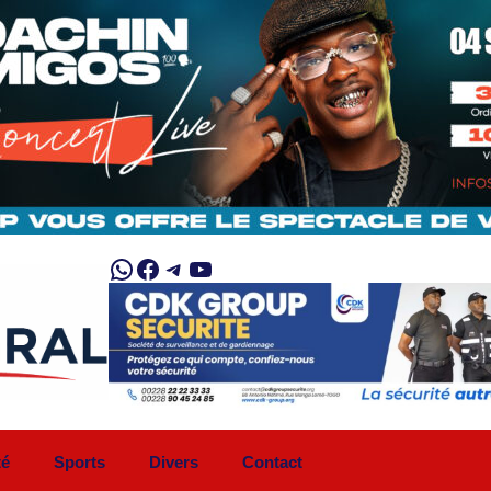
WhatsApp
Facebook
Telegram
YouTube
té
Sports
Divers
Contact