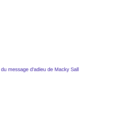
ité du message d’adieu de Macky Sall
paisées !
sidentielle à Macky Sall