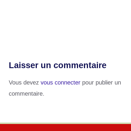
Lomé
Nigéria : le secteur du pétrole secoué
Danger ! Attention à la consommation
de ces biscuits
Laisser un commentaire
Vous devez
vous connecter
pour publier un
commentaire.