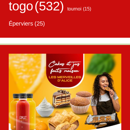
togo
(532)
tournoi
(15)
Éperviers
(25)