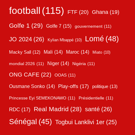
football
(115)
FTF
(20)
Ghana
(19)
Golfe 1
(29)
Golfe 7
(15)
gouvernement
(11)
Lomé
(48)
JO 2024
(26)
Kylian Mbappé
(10)
Mali
(14)
Maroc
(14)
Macky Sall
(12)
Miato
(10)
Niger
(14)
mondial 2026
(11)
Nigéria
(11)
ONG CAFE
(22)
OOAS
(11)
Play-offs
(17)
Ousmane Sonko
(14)
politique
(13)
Princesse Eyi SEMEKONAWO
(11)
Présidentielle
(11)
Real Madrid
(28)
santé
(26)
RDC
(17)
Sénégal
(45)
Togbui Lanklivi 1er
(25)