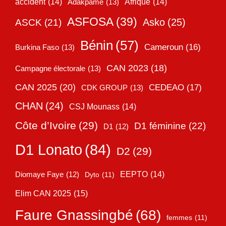
accident
(14)
Adakpamé
(13)
Afrique
(14)
ASFOSA
(39)
Asko
(25)
ASCK
(21)
Bénin
(57)
Cameroun
(16)
Burkina Faso
(13)
CAN 2023
(18)
Campagne électorale
(13)
CAN 2025
(20)
CEDEAO
(17)
CDK GROUP
(13)
CHAN
(24)
CSJ Mounass
(14)
Côte d’Ivoire
(29)
D1 féminine
(22)
D1
(12)
D1 Lonato
(84)
D2
(29)
EEPTO
(14)
Diomaye Faye
(12)
Dyto
(11)
Elim CAN 2025
(15)
Faure Gnassingbé
(68)
femmes
(11)