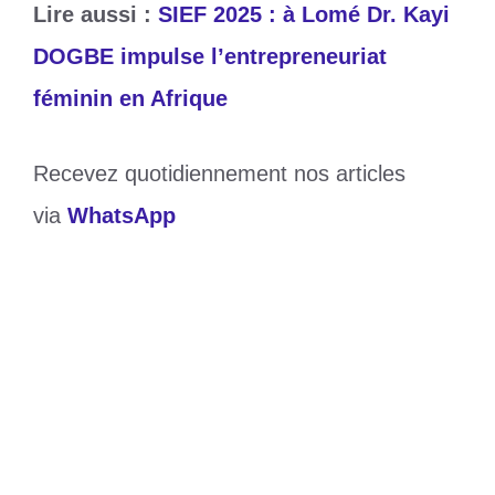
Lire aussi :
SIEF 2025 : à Lomé Dr. Kayi
DOGBE impulse l’entrepreneuriat
féminin en Afrique
Recevez quotidiennement nos articles
via
WhatsApp
Catégories
Société
Étiquettes
SIEF 2025
,
SIEF 2025 :
L'entrepreneuriat féminin africain célébré à