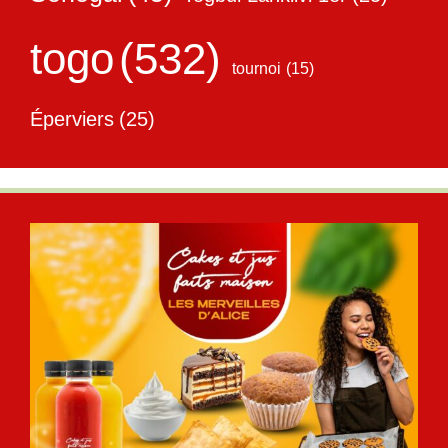
togo
(532)
tournoi
(15)
Éperviers
(25)