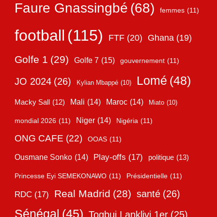
Faure Gnassingbé
(68)
femmes
(11)
football
(115)
FTF
(20)
Ghana
(19)
Golfe 1
(29)
Golfe 7
(15)
gouvernement
(11)
Lomé
(48)
JO 2024
(26)
Kylian Mbappé
(10)
Mali
(14)
Maroc
(14)
Macky Sall
(12)
Miato
(10)
Niger
(14)
mondial 2026
(11)
Nigéria
(11)
ONG CAFE
(22)
OOAS
(11)
Play-offs
(17)
Ousmane Sonko
(14)
politique
(13)
Princesse Eyi SEMEKONAWO
(11)
Présidentielle
(11)
Real Madrid
(28)
santé
(26)
RDC
(17)
Sénégal
(45)
Togbui Lanklivi 1er
(25)