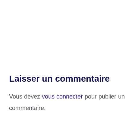
tranquillement en D2, le fauteuil de l’OTR
menacé
L’Union Européenne soutient la
médiation togolaise dans la crise de l’Est de
la RDC
Laisser un commentaire
Vous devez
vous connecter
pour publier un
commentaire.