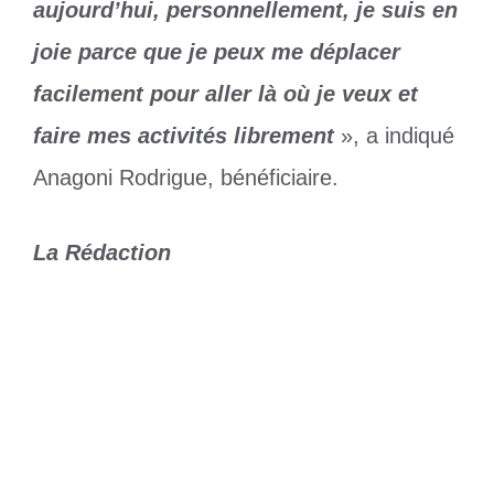
aujourd’hui, personnellement, je suis en
joie parce que je peux me déplacer
facilement pour aller là où je veux et
faire mes activités librement
», a indiqué
Anagoni Rodrigue, bénéficiaire.
La Rédaction
Catégories
Société
Étiquettes
Adakpamé
,
Personnes handicapées
,
Togbui Lanklivi 1er
D1 Lonato (J22) : Doumbé