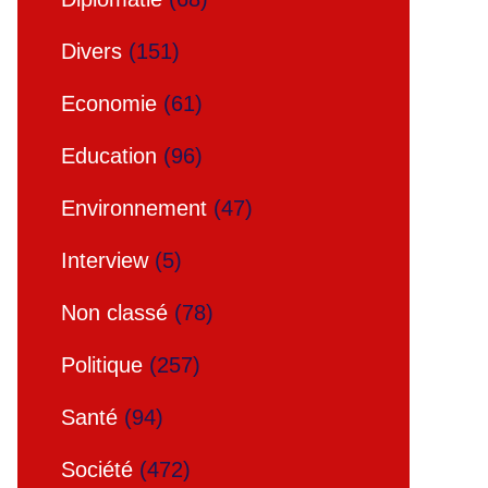
Divers
(151)
Economie
(61)
Education
(96)
Environnement
(47)
Interview
(5)
Non classé
(78)
Politique
(257)
Santé
(94)
Société
(472)