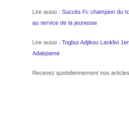
Lire aussi :
Succès Fc champion du tour
au service de la jeunesse
Lire aussi :
Togbui Adjikou Lanklivi 1e
Adakpamé
Recevez quotidiennement nos article
Catégories
Sports
Étiquettes
Adakpamé Kpota-Colas
,
Dossrucs potovi
Effectivité de la rentrée scolaire 2025-2
établissements d’Adakpamé Kpota-Colas
Barrage Coupe Davis 2025 : le Togo chut