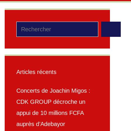
Rechercher
Articles récents
Concerts de Joachin Migos :
CDK GROUP décroche un
appui de 10 millions FCFA
auprès d’Adebayor