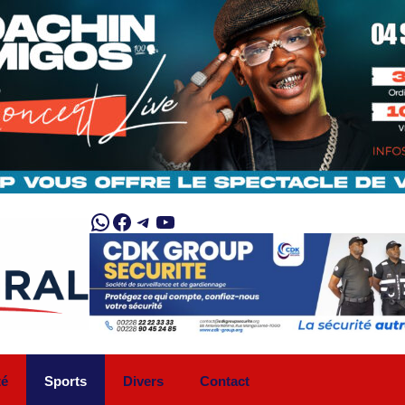
WhatsApp
Facebook
Telegram
YouTube
té
Sports
Divers
Contact