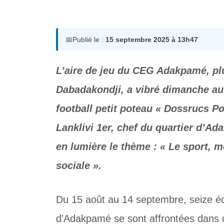
15 septembre 2025
par
Romuald A.
📅
Publié le :
15 septembre 2025 à 13h47
L’aire de jeu du CEG Adakpamé, 
Dabadakondji, a vibré dimanche au 
football petit poteau « Dossrucs Po
Lanklivi 1er, chef du quartier d’A
en lumière le thème : « Le sport, 
sociale ».
Du 15 août au 14 septembre, seize équ
d’Adakpamé se sont affrontées dans u