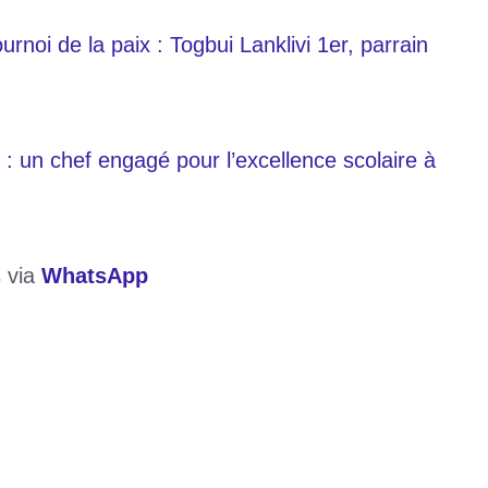
noi de la paix : Togbui Lanklivi 1er, parrain
r : un chef engagé pour l’excellence scolaire à
s via
WhatsApp
,
Togbui Lanklivi
,
tournoi
026 : le message de Togbui Lanklivi 1er aux
e devant l’Égypte